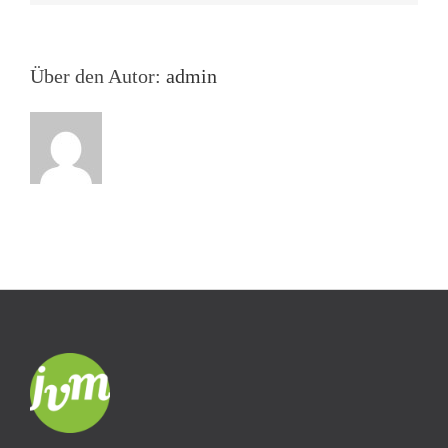
Neuen
Rathaus
zu
Leipzig
Über den Autor:
admin