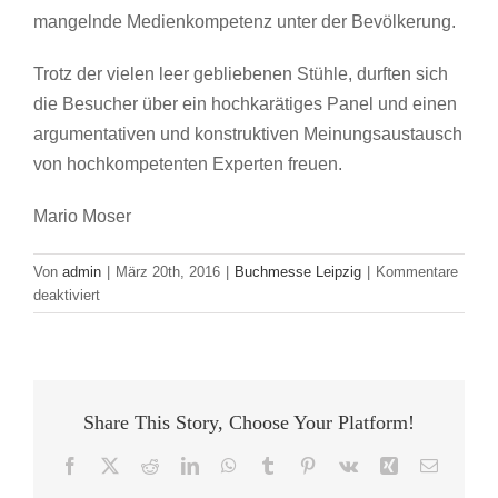
mangelnde Medienkompetenz unter der Bevölkerung.
Trotz der vielen leer gebliebenen Stühle, durften sich
die Besucher über ein hochkarätiges Panel und einen
argumentativen und konstruktiven Meinungsaustausch
von hochkompetenten Experten freuen.
Mario Moser
Von
admin
|
März 20th, 2016
|
Buchmesse Leipzig
|
Kommentare
für
deaktiviert
„Ein
Generationenprojekt
–
Fluchtursachen
und
Share This Story, Choose Your Platform!
ihre
Folgen“
Facebook
X
Reddit
LinkedIn
WhatsApp
Tumblr
Pinterest
Vk
Xing
E-
im
Mail