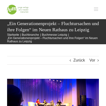
Zum
Inhalt
springen
„Ein Generationenprojekt – Fluchtursachen und
ihre Folgen“ im Neuen Rathaus zu Leipzig
Startseite
Buchbranche
Buchmesse Leipzig
„Ein Generationenprojekt – Fluchtursachen und ihre Folgen“ im Neuen
Rathaus zu Leipzig
Zurück
Vor
Zeige
grösseres
Bild