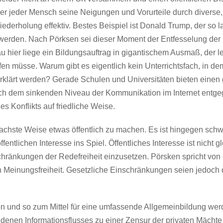
der jeder Mensch seine Neigungen und Vorurteile durch diverse,
iederholung effektiv. Bestes Beispiel ist Donald Trump, der so
 werden. Nach Pörksen sei dieser Moment der Entfesselung der B
u hier liege ein Bildungsauftrag in gigantischem Ausmaß, der le
n müsse. Warum gibt es eigentlich kein Unterrichtsfach, in dem
t erklärt werden? Gerade Schulen und Universitäten bieten einen
ch dem sinkenden Niveau der Kommunikation im Internet entge
nes Konflikts auf friedliche Weise.
nfachste Weise etwas öffentlich zu machen. Es ist hingegen schw
ntlichen Interesse ins Spiel. Öffentliches Interesse ist nicht g
nschränkungen der Redefreiheit einzusetzen. Pörsken spricht vo
 Meinungsfreiheit. Gesetzliche Einschränkungen seien jedoch 
en und so zum Mittel für eine umfassende Allgemeinbildung wer
denen Informationsflusses zu einer Zensur der privaten Mäch