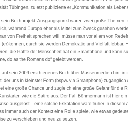
sität Tübingen, zuletzt publizierte er „Kommunikation als Leben
 sein Buchprojekt. Ausgangspunkt waren zwei große Themen in
an sich, während Europa eher als Mittel zum Zweck gesehen werd
an von Freiheit sprechen will, müsse man vor allem von Redef
re (er)kennen, durch sie werden Demokratie und Vielfalt lebbar
ien: die Hälfte der Menschheit hat ein Smartphone und kann si
e, do as the Romans do“ gelebt werden.
auf sein 2009 erschienenes Buch über Massenmedien hin, in 
 der uns in kleinster Form (bspw. via Smartphone) zugänglich s
ei eine große Chance und zugleich eine große Gefahr für die Re
 Kunstarten wie die Satire aus. Der Fall Böhmermann ist hier ein 
krise ausgelöst – eine solche Eskalation wäre früher in diese
 immer auch der Kontext eine Rolle spiele, wie etwas gedeutet 
se zu verschieben und neu zu setzen.