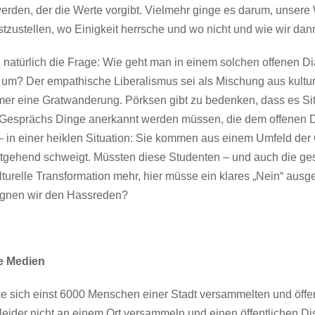
den, der die Werte vorgibt. Vielmehr ginge es darum, unsere 
zustellen, wo Einigkeit herrsche und wo nicht und wie wir da
ch natürlich die Frage: Wie geht man in einem solchen offenen 
um? Der empathische Liberalismus sei als Mischung aus kultur
er eine Gratwanderung. Pörksen gibt zu bedenken, dass es Sit
 Gesprächs Dinge anerkannt werden müssen, die dem offenen Di
 – in einer heiklen Situation: Sie kommen aus einem Umfeld der
stgehend schweigt. Müssten diese Studenten – und auch die gese
turelle Transformation mehr, hier müsse ein klares „Nein“ ausg
gegnen wir den Hassreden?
e Medien
 sich einst 6000 Menschen einer Stadt versammelten und öffen
leider nicht an einem Ort versammeln und einen öffentlichen Dis