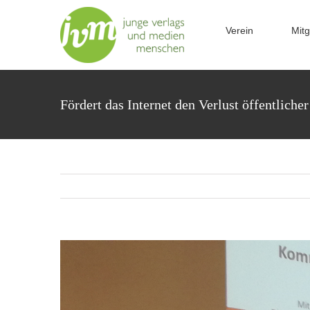
Zum
Inhalt
Verein
Mitg
springen
Fördert das Internet den Verlust öffentliche
Zeige
grösseres
Bild