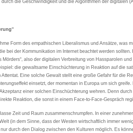
 durch die Geschwindigkeit und die Algorithmen der digitalen (
erung“
e Form des empathischen Liberalismus und Ansätze, was man 
 die bei der Kommunikation im Internet beachtet werden sollten
Mörders“, also der digitalen Verbreitung von Hassparolen und
Beispiel: die gewaltsame Einschüchterung in Reaktion auf die s
 Attentat. Eine solche Gewalt stellt eine große Gefahr für die Re
rungseffekt einsetzt, der momentan in Europa um sich greife. N
Akzeptanz einer solchen Einschüchterung wehren. Denn durch 
kte Reaktion, die sonst in einem Face-to-Face-Gespräch registr
 lasse Zeit und Raum zusammenschrumpfen. In einer zunehmen
Welt (in dem Sinne, dass der Westen wirtschaftlich immer weni
 nur durch den Dialog zwischen den Kulturen möglich. Es könn