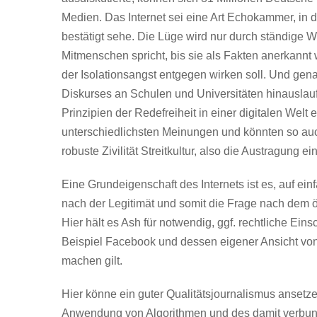
Medien. Das Internet sei eine Art Echokammer, in 
bestätigt sehe. Die Lüge wird nur durch ständige W
Mitmenschen spricht, bis sie als Fakten anerkannt
der Isolationsangst entgegen wirken soll. Und gena
Diskurses an Schulen und Universitäten hinauslaufe
Prinzipien der Redefreiheit in einer digitalen Wel
unterschiedlichsten Meinungen und könnten so au
robuste Zivilität Streitkultur, also die Austragung ei
Eine Grundeigenschaft des Internets ist es, auf ei
nach der Legitimät und somit die Frage nach dem öffe
Hier hält es Ash für notwendig, ggf. rechtliche Ei
Beispiel Facebook und dessen eigener Ansicht von
machen gilt.
Hier könne ein guter Qualitätsjournalismus ansetz
Anwendung von Algorithmen und des damit verbun