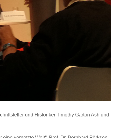
iftsteller und Historiker Timothy Garton Ash und
 eine vernetzte Welt“. Prof. Dr. Bernhard Pörksen