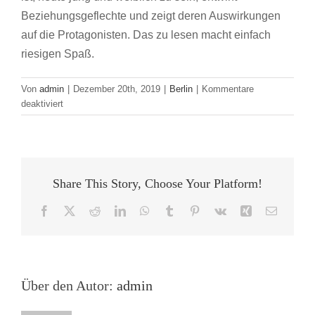
Beziehungsgeflechte und zeigt deren Auswirkungen
auf die Protagonisten. Das zu lesen macht einfach
riesigen Spaß.
Von
admin
|
Dezember 20th, 2019
|
Berlin
|
Kommentare
für
deaktiviert
Jahresrückblick
der
Städtegruppe
Berlin
Share This Story, Choose Your Platform!
Facebook
X
Reddit
LinkedIn
WhatsApp
Tumblr
Pinterest
Vk
Xing
E-
Mail
Über den Autor:
admin