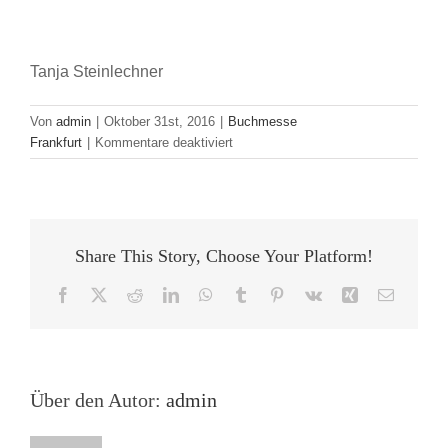
Tanja Steinlechner
Von
admin
|
Oktober 31st, 2016
|
Buchmesse
für
Frankfurt
|
Kommentare deaktiviert
Meinungsfreiheit
und
Meinungsverantwortung
von
Autorinnen
Share This Story, Choose Your Platform!
und
Autoren
Facebook
X
Reddit
LinkedIn
WhatsApp
Tumblr
Pinterest
Vk
Xing
E-
im
Mail
digitalen
Zeitalter
–
Eine
Über den Autor:
admin
Veranstaltung
vom