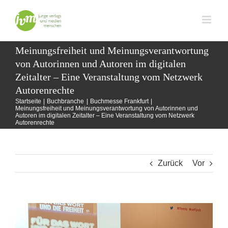
Zum
Inhalt
springen
Meinungsfreiheit und Meinungsverantwortung
von Autorinnen und Autoren im digitalen
Zeitalter – Eine Veranstaltung vom Netzwerk
Autorenrechte
Startseite
Buchbranche
Buchmesse Frankfurt
Meinungsfreiheit und Meinungsverantwortung von Autorinnen und
Autoren im digitalen Zeitalter – Eine Veranstaltung vom Netzwerk
Autorenrechte
Zurück
Vor
Zeige
grösseres