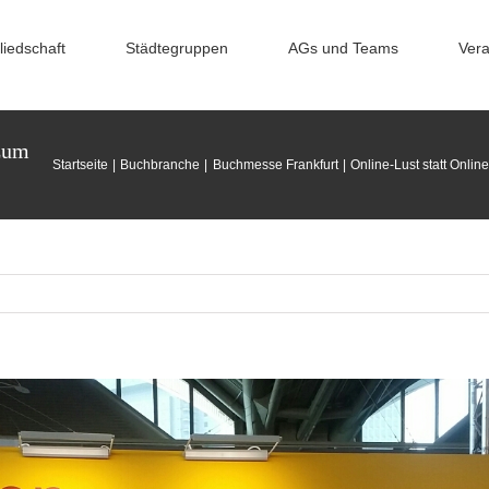
liedschaft
Städtegruppen
AGs und Teams
Vera
 zum
Startseite
Buchbranche
Buchmesse Frankfurt
Online-Lust statt Onli