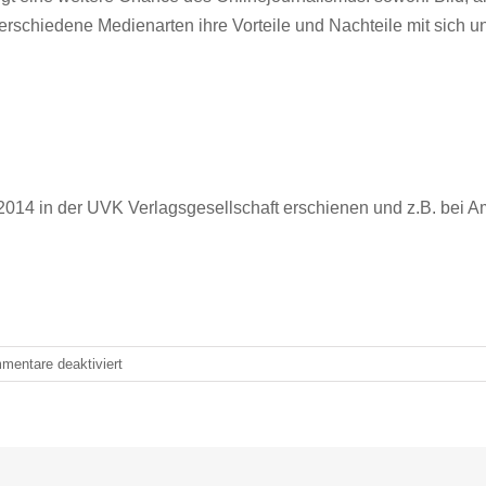
rschiedene Medienarten ihre Vorteile und Nachteile mit sich un
014 in der UVK Verlagsgesellschaft erschienen und z.B. bei Am
für
mentare deaktiviert
Online-
Lust
statt
Online-
Frust: