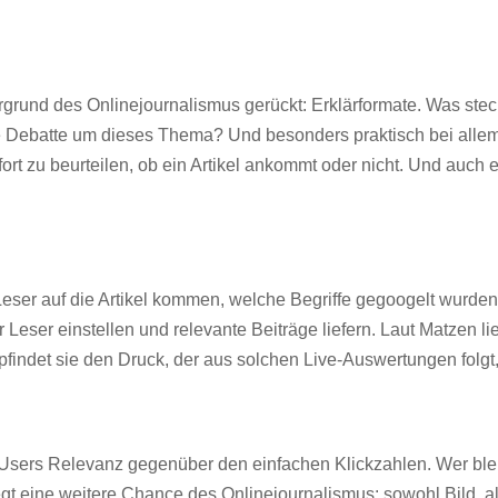
grund des Onlinejournalismus gerückt: Erklärformate. Was steckt
ie Debatte um dieses Thema? Und besonders praktisch bei alle
fort zu beurteilen, ob ein Artikel ankommt oder nicht. Und au
eser auf die Artikel kommen, welche Begriffe gegoogelt wurden
r Leser einstellen und relevante Beiträge liefern. Laut Matzen 
mpfindet sie den Druck, der aus solchen Live-Auswertungen folgt,
sers Relevanz gegenüber den einfachen Klickzahlen. Wer bleib
liegt eine weitere Chance des Onlinejournalismus: sowohl Bild,