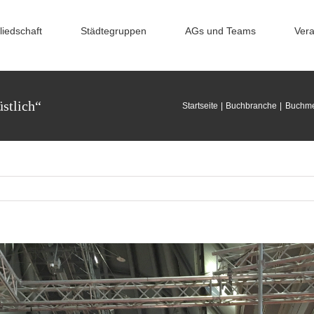
liedschaft
Städtegruppen
AGs und Teams
Vera
üstlich“
Startseite
Buchbranche
Buchme