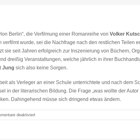
ylon Berlin“, die Verfilmung einer Romanreihe von
Volker Kuts
n verfilmt wurde, sei die Nachfrage nach den restlichen Teile
zt sie seit Jahren erfolgreich zur Inszenierung von Büchern, 
d dreißig Veranstaltungen, welche jährlich in ihrer Buchhandl
t
Jung
sich also keine Sorgen.
Arbeit als Verleger an einer Schule unterrichtete und nach dem S
l in der literarischen Bildung. Die Frage „was wollte der Autor
cken. Dahingehend müsse sich dringend etwas ändern.
für
mentare deaktiviert
„Wenn
uns
das