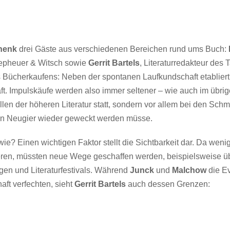
henk
drei Gäste aus verschiedenen Bereichen rund ums Buch:
epheuer & Witsch sowie
Gerrit Bartels
, Literaturredakteur des
 Bücherkaufens: Neben der spontanen Laufkundschaft etabliert 
ft. Impulskäufe werden also immer seltener – wie auch im übri
en der höheren Literatur statt, sondern vor allem bei den Schm
n Neugier wieder geweckt werden müsse.
ie? Einen wichtigen Faktor stellt die Sichtbarkeit dar. Da we
ren, müssten neue Wege geschaffen werden, beispielsweise üb
en und Literaturfestivals. Während
Junck
und
Malchow
die Ev
t verfechten, sieht
Gerrit Bartels
auch dessen Grenzen: