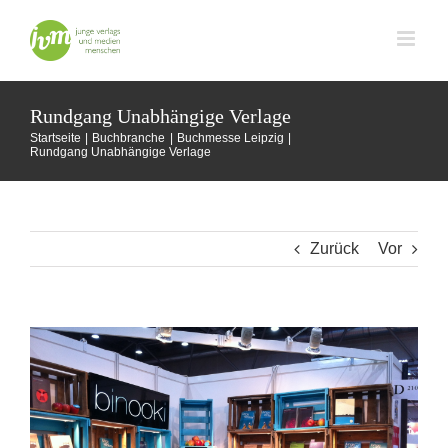
Zum
Inhalt
springen
Rundgang Unabhängige Verlage
Startseite
Buchbranche
Buchmesse Leipzig
Rundgang Unabhängige Verlage
Zurück
Vor
Zeige
grösseres
Bild