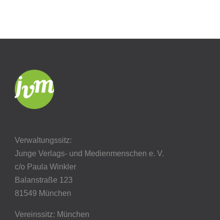
Verwaltungssitz:
Junge Verlags- und Medienmenschen e. V.
c/o Paula Winkler
Balanstraße 123
81549 München
Vereinssitz: München