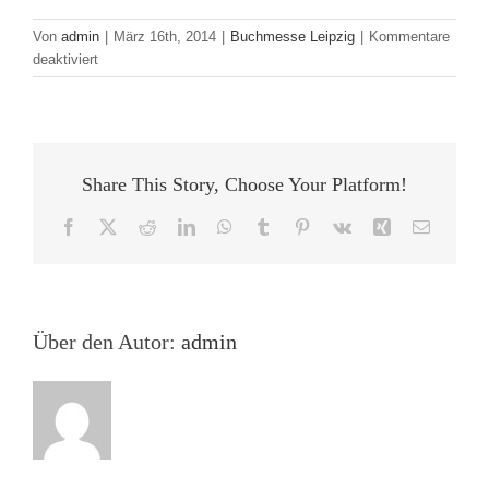
Von
admin
|
März 16th, 2014
|
Buchmesse Leipzig
|
Kommentare
für
deaktiviert
Rundgang
Unabhängige
Verlage
Share This Story, Choose Your Platform!
Facebook
X
Reddit
LinkedIn
WhatsApp
Tumblr
Pinterest
Vk
Xing
E-
Mail
Über den Autor:
admin