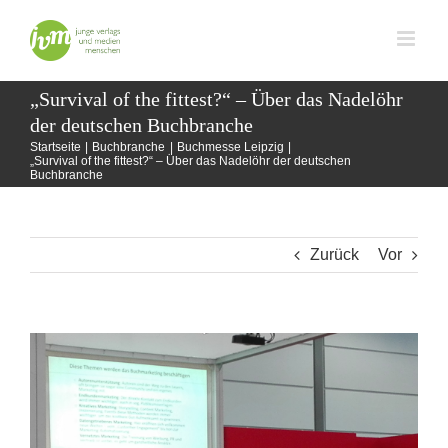
Zum
Inhalt
springen
„Survival of the fittest?“ – Über das Nadelöhr
der deutschen Buchbranche
Startseite
Buchbranche
Buchmesse Leipzig
„Survival of the fittest?“ – Über das Nadelöhr der deutschen
Buchbranche
Zurück
Vor
Zeige
grösseres
Bild