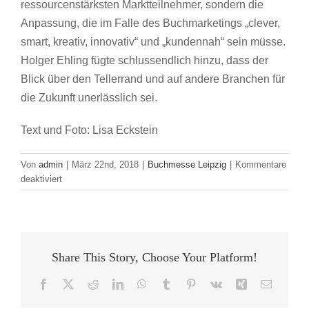
ressourcenstärksten Marktteilnehmer, sondern die
Anpassung, die im Falle des Buchmarketings „clever,
smart, kreativ, innovativ“ und „kundennah“ sein müsse.
Holger Ehling fügte schlussendlich hinzu, dass der
Blick über den Tellerrand und auf andere Branchen für
die Zukunft unerlässlich sei.
Text und Foto: Lisa Eckstein
Von
admin
|
März 22nd, 2018
|
Buchmesse Leipzig
|
Kommentare
für
deaktiviert
„Survival
of
the
fittest?“
–
Share This Story, Choose Your Platform!
Über
das
Facebook
X
Reddit
LinkedIn
WhatsApp
Tumblr
Pinterest
Vk
Xing
E-
Nadelöhr
Mail
der