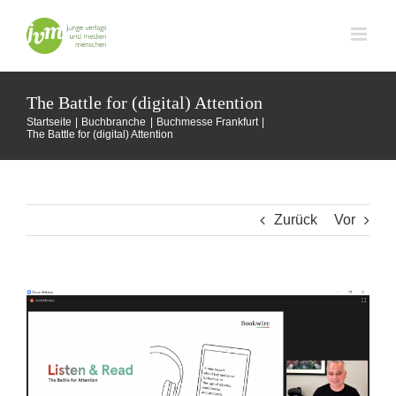
Zum
Inhalt
springen
The Battle for (digital) Attention
Startseite
Buchbranche
Buchmesse Frankfurt
The Battle for (digital) Attention
Zurück
Vor
Zeige
grösseres
Bild