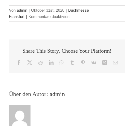
Von
admin
|
Oktober 31st, 2020
|
Buchmesse
für
Frankfurt
|
Kommentare deaktiviert
The
Battle
for
(digital)
Attention
Share This Story, Choose Your Platform!
Facebook
X
Reddit
LinkedIn
WhatsApp
Tumblr
Pinterest
Vk
Xing
E-
Mail
Über den Autor:
admin