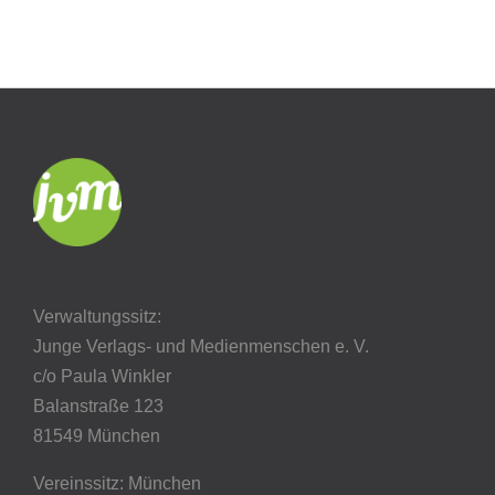
Verwaltungssitz:
Junge Verlags- und Medienmenschen e. V.
c/o Paula Winkler
Balanstraße 123
81549 München
Vereinssitz: München