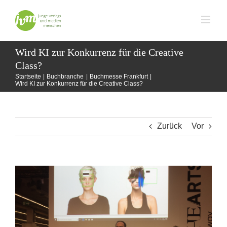
Zum
Inhalt
springen
Wird KI zur Konkurrenz für die Creative
Class?
Startseite
Buchbranche
Buchmesse Frankfurt
Wird KI zur Konkurrenz für die Creative Class?
Zurück
Vor
Zeige
grösseres
Bild