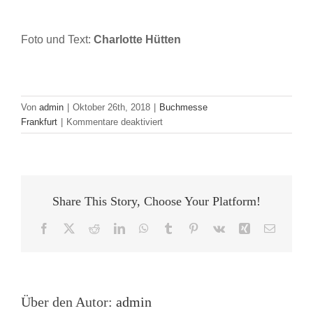
Foto und Text:
Charlotte Hütten
Von
admin
|
Oktober 26th, 2018
|
Buchmesse
für
Frankfurt
|
Kommentare deaktiviert
Wird
KI
zur
Konkurrenz
für
Share This Story, Choose Your Platform!
die
Creative
Facebook
X
Reddit
LinkedIn
WhatsApp
Tumblr
Pinterest
Vk
Xing
E-
Class?
Mail
Über den Autor:
admin