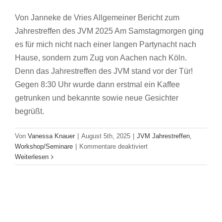
Von Janneke de Vries Allgemeiner Bericht zum
Jahrestreffen des JVM 2025 Am Samstagmorgen ging
es für mich nicht nach einer langen Partynacht nach
Hause, sondern zum Zug von Aachen nach Köln.
Denn das Jahrestreffen des JVM stand vor der Tür!
Gegen 8:30 Uhr wurde dann erstmal ein Kaffee
getrunken und bekannte sowie neue Gesichter
begrüßt.
Von
Vanessa Knauer
|
August 5th, 2025
|
JVM Jahrestreffen
,
für
Workshop/Seminare
|
Kommentare deaktiviert
Jung
Weiterlesen
und
jeck
beim
Jahrestreffen