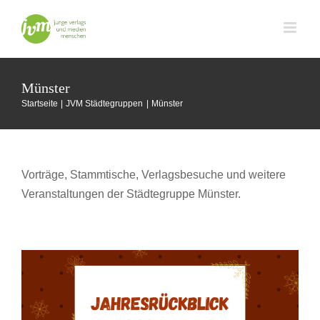
Zum
Inhalt
springen
Münster
Startseite
JVM Städtegruppen
Münster
Vorträge, Stammtische, Verlagsbesuche und weitere
Veranstaltungen der Städtegruppe Münster.
Jahresrückblick der Städtegruppe Münster
JVM Städtegruppen
Münster