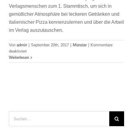
Verlagsmenschen zum 1. Stammtisch, um sich in
gemütlicher Atmosphäre bei leckeren Getränken und
italienischer Pizza kennenzulernen und über die Arbeit
im Verlag auszutauschen.
Von
admin
|
September 20th, 2017
|
Münster
|
Kommentare
für
deaktiviert
JVM
Weiterlesen
Kick-
off-
Meeting
in
Münster
Suche
nach: