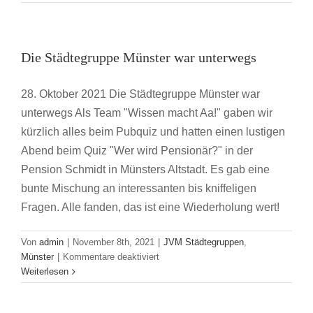
der
Städtegruppe
Münster
Die Städtegruppe Münster war unterwegs
28. Oktober 2021 Die Städtegruppe Münster war
unterwegs Als Team "Wissen macht Aa!" gaben wir
kürzlich alles beim Pubquiz und hatten einen lustigen
Abend beim Quiz "Wer wird Pensionär?" in der
Pension Schmidt in Münsters Altstadt. Es gab eine
bunte Mischung an interessanten bis kniffeligen
Fragen. Alle fanden, das ist eine Wiederholung wert!
Von
admin
|
November 8th, 2021
|
JVM Städtegruppen
,
für
Münster
|
Kommentare deaktiviert
Die
Weiterlesen
Städtegruppe
Münster