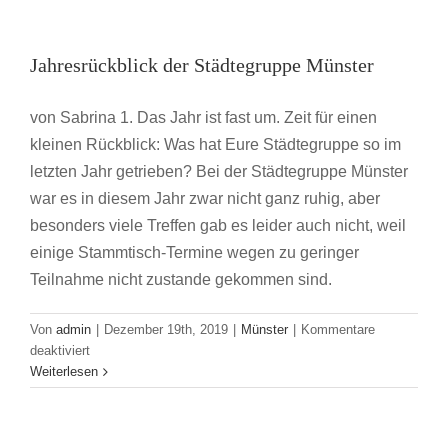
war
unterwegs
Jahresrückblick der Städtegruppe Münster
Jahresrückblick der Städtegruppe Münster
Münster
von Sabrina 1. Das Jahr ist fast um. Zeit für einen
kleinen Rückblick: Was hat Eure Städtegruppe so im
letzten Jahr getrieben? Bei der Städtegruppe Münster
war es in diesem Jahr zwar nicht ganz ruhig, aber
besonders viele Treffen gab es leider auch nicht, weil
einige Stammtisch-Termine wegen zu geringer
Jahresrückblick I
Teilnahme nicht zustande gekommen sind.
JVM Städtegruppen
Köln-Bonn
Münster
Niedersachsen
Von
admin
|
Dezember 19th, 2019
|
Münster
|
Kommentare
für
deaktiviert
Jahresrückblick
Weiterlesen
der
Städtegruppe
Münster