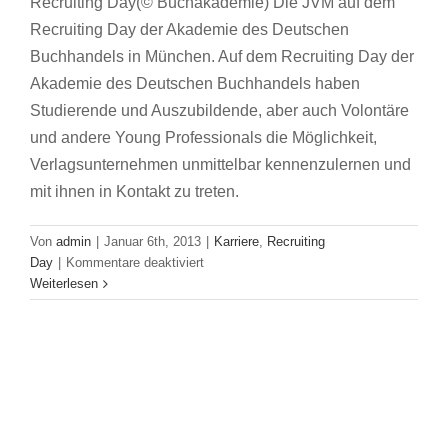
Recruiting Day(© Buchakademie) Die JVM auf dem
Recruiting Day der Akademie des Deutschen
Buchhandels in München. Auf dem Recruiting Day der
Akademie des Deutschen Buchhandels haben
Studierende und Auszubildende, aber auch Volontäre
und andere Young Professionals die Möglichkeit,
Verlagsunternehmen unmittelbar kennenzulernen und
mit ihnen in Kontakt zu treten.
Von
admin
|
Januar 6th, 2013
|
Karriere
,
Recruiting
für
Day
|
Kommentare deaktiviert
Recruiting-
Weiterlesen
Tag:
Publizieren,
Digitalisieren,
Mitgestalten
–
Kluge
Köpfe