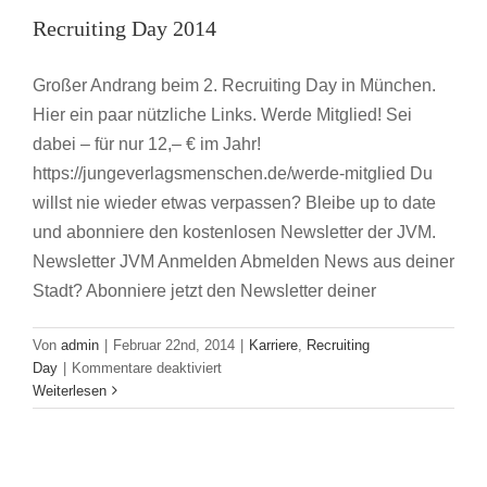
Recruiting Day 2014
Karriere
Recruiting Day
Großer Andrang beim 2. Recruiting Day in München.
Hier ein paar nützliche Links. Werde Mitglied! Sei
dabei – für nur 12,– € im Jahr!
https://jungeverlagsmenschen.de/werde-mitglied Du
willst nie wieder etwas verpassen? Bleibe up to date
und abonniere den kostenlosen Newsletter der JVM.
Newsletter JVM Anmelden Abmelden News aus deiner
Stadt? Abonniere jetzt den Newsletter deiner
Von
admin
|
Februar 22nd, 2014
|
Karriere
,
Recruiting
für
Day
|
Kommentare deaktiviert
Recruiting
Weiterlesen
Day
2014
„This ist the BEST time to be working in