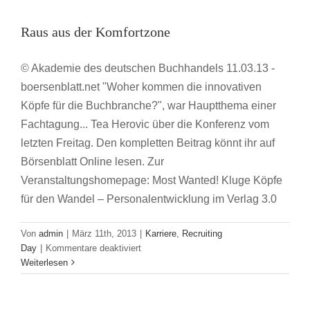
Raus aus der Komfortzone
Raus aus der Komfortzone
Karriere
Recruiting Day
© Akademie des deutschen Buchhandels 11.03.13 -
boersenblatt.net "Woher kommen die innovativen
Köpfe für die Buchbranche?", war Hauptthema einer
Fachtagung... Tea Herovic über die Konferenz vom
letzten Freitag. Den kompletten Beitrag könnt ihr auf
Börsenblatt Online lesen. Zur
Veranstaltungshomepage: Most Wanted! Kluge Köpfe
für den Wandel – Personalentwicklung im Verlag 3.0
Recruiting-Tag: Publizieren, Digitalisieren,
Mitgestalten – Kluge Köpfe für den Verlag
Von
admin
|
März 11th, 2013
|
Karriere
,
Recruiting
für
2020
Day
|
Kommentare deaktiviert
Raus
Weiterlesen
Karriere
Recruiting Day
aus
der
Komfortzone