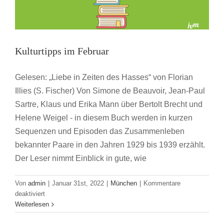
Kulturtipps im Februar
Gelesen: „Liebe in Zeiten des Hasses“ von Florian
Illies (S. Fischer) Von Simone de Beauvoir, Jean-Paul
Sartre, Klaus und Erika Mann über Bertolt Brecht und
Helene Weigel - in diesem Buch werden in kurzen
Sequenzen und Episoden das Zusammenleben
bekannter Paare in den Jahren 1929 bis 1939 erzählt.
Der Leser nimmt Einblick in gute, wie
Von
admin
|
Januar 31st, 2022
|
München
|
Kommentare
für
deaktiviert
Kulturtipps
Weiterlesen
Jahresrückblick der Städtegruppe München
im