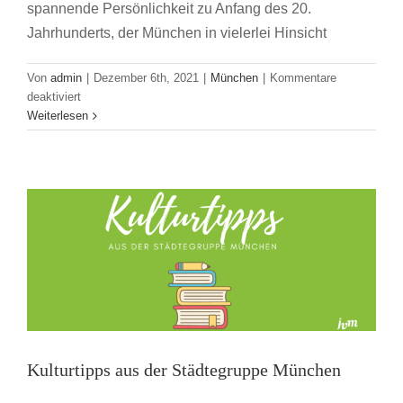
spannende Persönlichkeit zu Anfang des 20.
Jahrhunderts, der München in vielerlei Hinsicht
Von
admin
|
Dezember 6th, 2021
|
München
|
Kommentare
für
deaktiviert
Jahresrückblick
Weiterlesen
Kulturtipps aus der Städtegruppe München
der
Städtegruppe
JVM Write & Read
München
München
Kulturtipps aus der Städtegruppe München