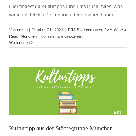
Hier findest du Kulturtipps rund ums Buch! Alles, was
wir in der letzten Zeit gehört oder gesehen haben...
Von
admin
|
Oktober 7th, 2021
|
JVM Städtegruppen
,
JVM Write &
für
Read
,
München
|
Kommentare deaktiviert
Kulturtipps
Weiterlesen
Kulturtipp aus der Städtegruppe München
aus
der
JVM Städtegruppen
JVM Write & Read
München
Städtegruppe
München
Kulturtipp aus der Städtegruppe München