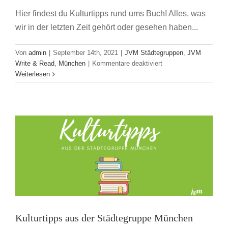
Hier findest du Kulturtipps rund ums Buch! Alles, was
wir in der letzten Zeit gehört oder gesehen haben...
Von
admin
|
September 14th, 2021
|
JVM Städtegruppen
,
JVM
für
Write & Read
,
München
|
Kommentare deaktiviert
Kulturtipp
Weiterlesen
Kulturtipps aus der Städtegruppe München
aus
der
JVM Städtegruppen
JVM Write & Read
München
Städtegruppe
München
Kulturtipps aus der Städtegruppe München