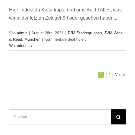
Hier findest du Kulturtipps rund ums Buch! Alles, was
wir in der letzten Zeit gehört oder gesehen haben...
Von
admin
|
August 28th, 2021
|
JVM Städtegruppen
,
JVM Write
für
& Read
,
München
|
Kommentare deaktiviert
Kulturtipps
Weiterlesen
aus
der
Städtegruppe
München
Vor
1
2
Suche
nach: