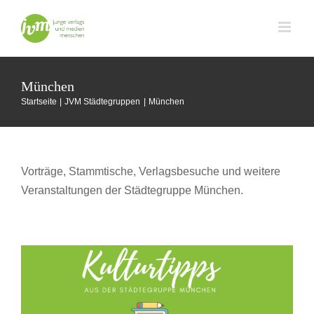
Zum
Inhalt
springen
München
Startseite
JVM Städtegruppen
München
Vorträge, Stammtische, Verlagsbesuche und weitere
Veranstaltungen der Städtegruppe München.
Kulturtipps im Februar
München