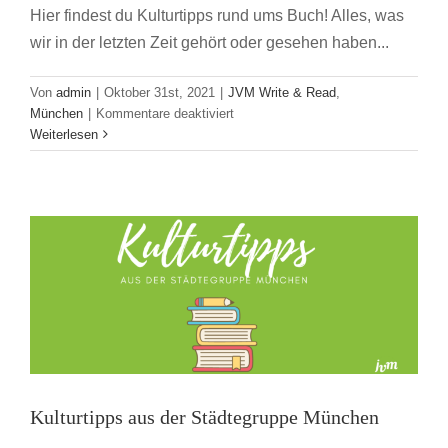
Hier findest du Kulturtipps rund ums Buch! Alles, was
wir in der letzten Zeit gehört oder gesehen haben...
Von
admin
|
Oktober 31st, 2021
|
JVM Write & Read
,
für
München
|
Kommentare deaktiviert
Kulturtipps
Weiterlesen
Kulturtipps aus der Städtegruppe München
aus
der
JVM Städtegruppen
JVM Write & Read
München
Städtegruppe
München
Kulturtipps aus der Städtegruppe München