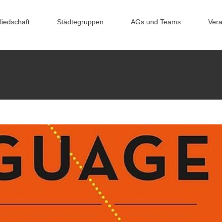
liedschaft
Städtegruppen
AGs und Teams
Vera
hawan, Digital Body Language
& Read
Young Professionals