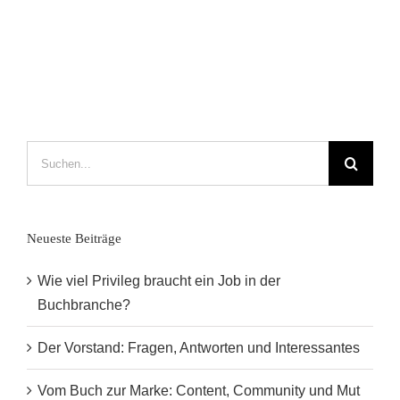
zur
Frankfurter
Buchmesse
–
Diese
Veranstaltungen
solltet
ihr
Suche
nicht
nach:
verpassen!
Neueste Beiträge
Wie viel Privileg braucht ein Job in der
Buchbranche?
Der Vorstand: Fragen, Antworten und Interessantes
Vom Buch zur Marke: Content, Community und Mut