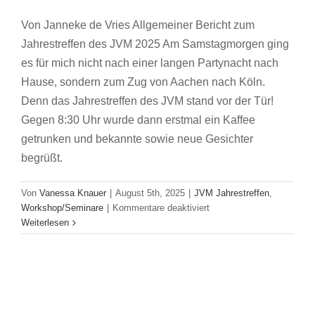
Von Janneke de Vries Allgemeiner Bericht zum
Jahrestreffen des JVM 2025 Am Samstagmorgen ging
es für mich nicht nach einer langen Partynacht nach
Hause, sondern zum Zug von Aachen nach Köln.
Denn das Jahrestreffen des JVM stand vor der Tür!
Gegen 8:30 Uhr wurde dann erstmal ein Kaffee
getrunken und bekannte sowie neue Gesichter
begrüßt.
Von
Vanessa Knauer
|
August 5th, 2025
|
JVM Jahrestreffen
,
für
Workshop/Seminare
|
Kommentare deaktiviert
Jung
Weiterlesen
und
jeck
beim
Jahrestreffen