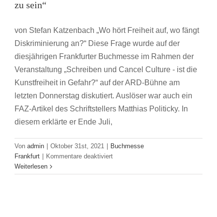
zu sein“
von Stefan Katzenbach „Wo hört Freiheit auf, wo fängt
Diskriminierung an?“ Diese Frage wurde auf der
diesjährigen Frankfurter Buchmesse im Rahmen der
Veranstaltung „Schreiben und Cancel Culture - ist die
Kunstfreiheit in Gefahr?“ auf der ARD-Bühne am
letzten Donnerstag diskutiert. Auslöser war auch ein
FAZ-Artikel des Schriftstellers Matthias Politicky. In
diesem erklärte er Ende Juli,
Von
admin
|
Oktober 31st, 2021
|
Buchmesse
für
Frankfurt
|
Kommentare deaktiviert
„Wir
Weiterlesen
müssen
lernen,
eine
plurale
Demokratie