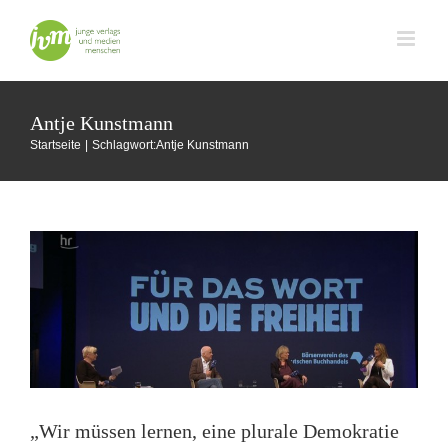
Zum
Inhalt
springen
Antje Kunstmann
„Wir müssen lernen, eine plurale Demokratie
Startseite
Schlagwort:
Antje Kunstmann
zu sein“
Buchmesse Frankfurt
„Wir müssen lernen, eine plurale Demokratie