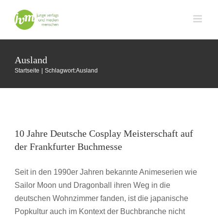
Zum
Inhalt
springen
Ausland
Startseite
Schlagwort:
Ausland
10 Jahre Deutsche Cosplay Meisterschaft auf
der Frankfurter Buchmesse
10 Jahre Deutsche Cosplay Meisterschaft auf
Buchmesse Frankfurt
der Frankfurter Buchmesse
Seit in den 1990er Jahren bekannte Animeserien wie
Sailor Moon und Dragonball ihren Weg in die
deutschen Wohnzimmer fanden, ist die japanische
Popkultur auch im Kontext der Buchbranche nicht