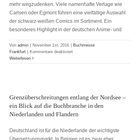
mehr wegzudenken. Viele namenhafte Verlage wie
Carlsen oder Egmont führen eine vielfältige Auswahl
der schwarz-weißen Comics im Sortiment. Ein
besonderes Highlight in der deutschen Anime- und
Von
admin
|
November 1st, 2016
|
Buchmesse
für
Frankfurt
|
Kommentare deaktiviert
10
Weiterlesen
Jahre
Deutsche
Grenzüberschreitungen entlang der Nordsee
Cosplay
Meisterschaft
– ein Blick auf die Buchbranche in den
auf
Grenzüberschreitungen entlang der Nordsee –
Niederlanden und Flandern
der
Frankfurter
ein Blick auf die Buchbranche in den
Buchmesse Frankfurt
Buchmesse
Niederlanden und Flandern
Deutschland ist für die Niederlande der wichtigste
Übersetzungsmarkt. In Belgien ist es zwar eher