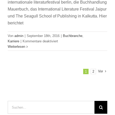
internationale literaturfestival berlin, die Buchhandlung
Mauerbuch, das International Literature Festival Jaipur
und The Seagull School of Publishing in Kalkutta. Hier
berichtet
Von
admin
|
September 18th, 2016
|
Buchbranche
,
für
Karriere
|
Kommentare deaktiviert
Von
Weiterlesen
Kalkutta
in
die
Welt
Vor
1
2
–
Verlegen
lernen
bei
Seagull
Books
Suche
–
nach:
Part