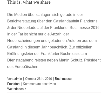
auf
This is, what we share
die
Buchbranche
Die Medien überschlagen sich gerade in der
in
Berichterstattung über den Gastlandauftritt Flanderns
den
Niederlanden
& der Niederlade auf der Frankfurter Buchmesse 2016.
und
In der Tat ist nicht nur die Anzahl der
Flandern
Neuerscheinungen und geladenen Autoren aus dem
Gastland in diesem Jahr beachtlich. Zur offiziellen
Eröffnungsfeier der Frankfurter Buchmesse am
Dienstagabend reisten neben Martin Schulz, Präsident
des Europäischen
Von
admin
|
Oktober 26th, 2016
|
Buchmesse
für
Frankfurt
|
Kommentare deaktiviert
Dit
Weiterlesen
is,
wat
we
Glamour, Drinks and Networking: JVM