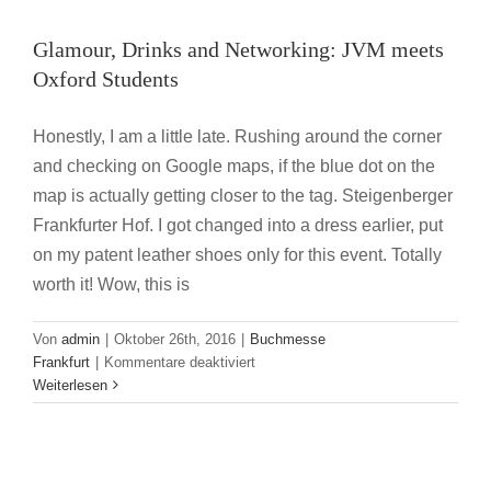
delen
–
meets Oxford Students
Glamour, Drinks and Networking: JVM meets
Dies
Buchmesse Frankfurt
ist,
Oxford Students
was
wir
Honestly, I am a little late. Rushing around the corner
teilen
and checking on Google maps, if the blue dot on the
–
This
map is actually getting closer to the tag. Steigenberger
is,
Frankfurter Hof. I got changed into a dress earlier, put
what
on my patent leather shoes only for this event. Totally
we
share
worth it! Wow, this is
Von
admin
|
Oktober 26th, 2016
|
Buchmesse
für
Frankfurt
|
Kommentare deaktiviert
Glamour,
Weiterlesen
Drinks
and
Networking:
JVM
Anschluss verpasst?! – Deutschland 4.0