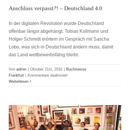
meets
Anschluss verpasst?! – Deutschland 4.0
Buchmesse Frankfurt
Oxford
Students
In der digitalen Revolution wurde Deutschland
offenbar längst abgehängt. Tobias Kollmann und
Holger Schmidt erörtern im Gespräch mit Sascha
Lobo, was sich in Deutschland ändern muss, damit
das Land wettbewerbsfähig bleibt.
Von Kalkutta in die Welt – Verlegen lernen
Von
admin
|
Oktober 21st, 2016
|
Buchmesse
bei Seagull Books – Part 2 –
für
Frankfurt
|
Kommentare deaktiviert
Anschluss
Weiterlesen
Buchbranche
Karriere
verpasst?!
–
Deutschland
4.0