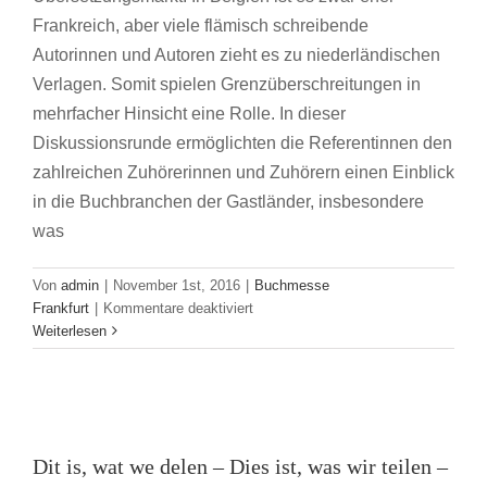
Frankreich, aber viele flämisch schreibende
Autorinnen und Autoren zieht es zu niederländischen
Verlagen. Somit spielen Grenzüberschreitungen in
mehrfacher Hinsicht eine Rolle. In dieser
Diskussionsrunde ermöglichten die Referentinnen den
zahlreichen Zuhörerinnen und Zuhörern einen Einblick
in die Buchbranchen der Gastländer, insbesondere
was
Von
admin
|
November 1st, 2016
|
Buchmesse
für
Frankfurt
|
Kommentare deaktiviert
Grenzüberschreitungen
Weiterlesen
entlang
der
Nordsee
Dit is, wat we delen – Dies ist, was wir
–
ein
teilen – This is, what we share
Dit is, wat we delen – Dies ist, was wir teilen –
Blick
Buchmesse Frankfurt