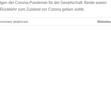
lgen der Corona-Pandemie für die Gesellschaft. Beide waren
ne Rückkehr zum Zustand vor Corona geben sollte.
für
mentare deaktiviert
Weiterles
„Das
alte
Normal
ist
ungesund“