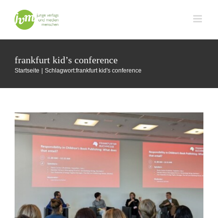
Zum
Inhalt
springen
Responsibility in Children’s Book Publishing
– Frankfurt Kids Conference
frankfurt kid’s conference
Buchmesse Frankfurt
Startseite
Schlagwort:
frankfurt kid's conference