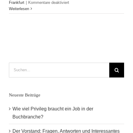
für
Frankfurt
|
Kommentare deaktiviert
Responsibility
Weiterlesen
in
Children’s
Book
Publishing
–
Frankfurt
Kids
Conference
Suche
nach:
Neueste Beiträge
Wie viel Privileg braucht ein Job in der
Buchbranche?
Der Vorstand: Fragen, Antworten und Interessantes