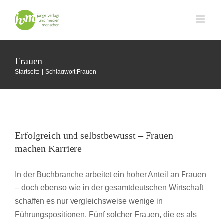
Zum
Inhalt
springen
Frauen
Startseite
Schlagwort:
Frauen
Erfolgreich und selbstbewusst – Frauen
machen Karriere
Erfolgreich und selbstbewusst – Frauen
Buchmesse Frankfurt
machen Karriere
In der Buchbranche arbeitet ein hoher Anteil an Frauen
– doch ebenso wie in der gesamtdeutschen Wirtschaft
schaffen es nur vergleichsweise wenige in
Führungspositionen. Fünf solcher Frauen, die es als