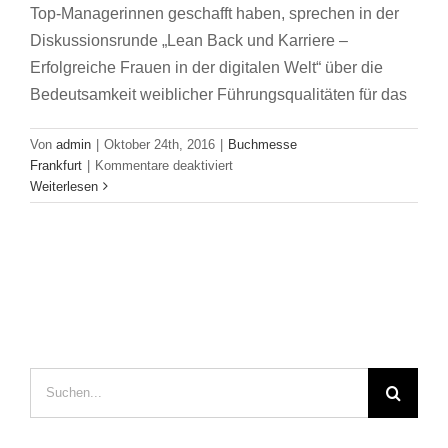
Top-Managerinnen geschafft haben, sprechen in der
Diskussionsrunde „Lean Back und Karriere –
Erfolgreiche Frauen in der digitalen Welt“ über die
Bedeutsamkeit weiblicher Führungsqualitäten für das
Von
admin
|
Oktober 24th, 2016
|
Buchmesse
für
Frankfurt
|
Kommentare deaktiviert
Erfolgreich
Weiterlesen
und
selbstbewusst
–
Frauen
machen
Karriere
Suche
nach: