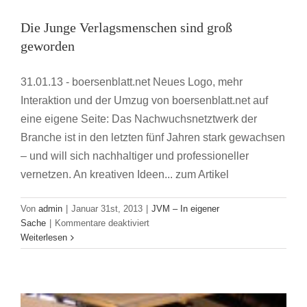
Die Junge Verlagsmenschen sind groß
geworden
31.01.13 - boersenblatt.net Neues Logo, mehr
Interaktion und der Umzug von boersenblatt.net auf
eine eigene Seite: Das Nachwuchsnetztwerk der
Branche ist in den letzten fünf Jahren stark gewachsen
– und will sich nachhaltiger und professioneller
„Da muss man mal genau hinschauen“
vernetzen. An kreativen Ideen... zum Artikel
JVM – In eigener Sache
Von
admin
|
Januar 31st, 2013
|
JVM – In eigener
für
Sache
|
Kommentare deaktiviert
Die
Weiterlesen
Junge
Verlagsmenschen
sind
groß