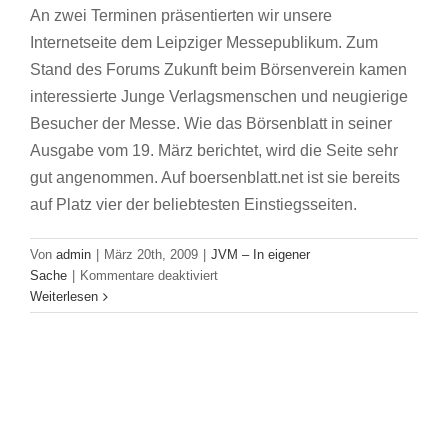
An zwei Terminen präsentierten wir unsere
Internetseite dem Leipziger Messepublikum. Zum
Stand des Forums Zukunft beim Börsenverein kamen
interessierte Junge Verlagsmenschen und neugierige
Besucher der Messe. Wie das Börsenblatt in seiner
Ausgabe vom 19. März berichtet, wird die Seite sehr
gut angenommen. Auf boersenblatt.net ist sie bereits
auf Platz vier der beliebtesten Einstiegsseiten.
Von
admin
|
März 20th, 2009
|
JVM – In eigener
für
Sache
|
Kommentare deaktiviert
„Da
Weiterlesen
muss
man
mal
genau
hinschauen“