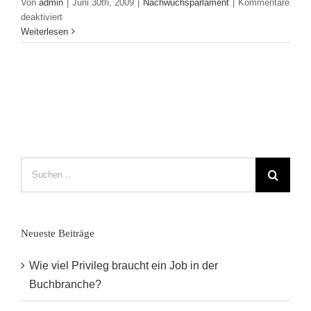
Von
admin
|
Juni 30th, 2009
|
Nachwuchsparlament
|
Kommentare
für
deaktiviert
Nachwuchs
Weiterlesen
Quo
Vadis?
Suche
nach:
Neueste Beiträge
Wie viel Privileg braucht ein Job in der
Buchbranche?