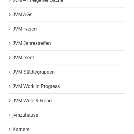
JVM – In eigener Sache
JVM AGs
JVM fragen
JVM Jahrestreffen
JVM meet
JVM Städtegruppen
JVM Work in Progress
JVM Write & Read
jvmzuhause
Karriere