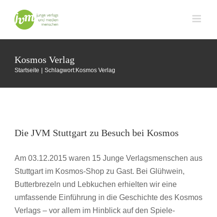
Zum
Inhalt
springen
Kosmos Verlag
Startseite
Schlagwort:
Kosmos Verlag
Die JVM Stuttgart zu Besuch bei Kosmos
Die JVM Stuttgart zu Besuch bei Kosmos
JVM Städtegruppen
Stuttgart
Am 03.12.2015 waren 15 Junge Verlagsmenschen aus
Stuttgart im Kosmos-Shop zu Gast. Bei Glühwein,
Butterbrezeln und Lebkuchen erhielten wir eine
umfassende Einführung in die Geschichte des Kosmos
Verlags – vor allem im Hinblick auf den Spiele-