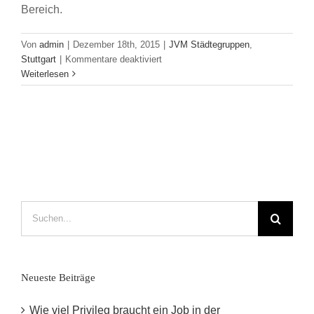
Bereich.
Von
admin
|
Dezember 18th, 2015
|
JVM Städtegruppen
,
für
Stuttgart
|
Kommentare deaktiviert
Die
Weiterlesen
JVM
Stuttgart
zu
Besuch
bei
Kosmos
Suche
nach:
Neueste Beiträge
Wie viel Privileg braucht ein Job in der