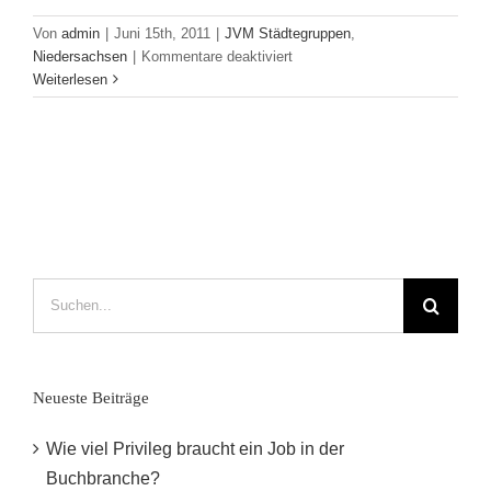
Von
admin
|
Juni 15th, 2011
|
JVM Städtegruppen
,
für
Niedersachsen
|
Kommentare deaktiviert
Besichtigung
Weiterlesen
des
Literarischen
Zentrums
Göttingen
Suche
nach:
Neueste Beiträge
Wie viel Privileg braucht ein Job in der
Buchbranche?