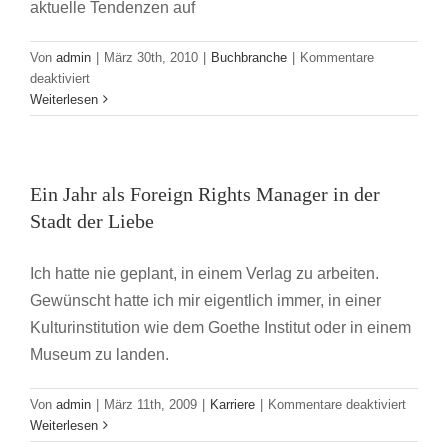
aktuelle Tendenzen auf
Von
admin
|
März 30th, 2010
|
Buchbranche
|
Kommentare
für
deaktiviert
Junge
Weiterlesen
Verlagsmenschen
à
la
francaise
Ein Jahr als Foreign Rights Manager in der
Stadt der Liebe
Ich hatte nie geplant, in einem Verlag zu arbeiten.
Gewünscht hatte ich mir eigentlich immer, in einer
Kulturinstitution wie dem Goethe Institut oder in einem
Museum zu landen.
für
Von
admin
|
März 11th, 2009
|
Karriere
|
Kommentare deaktiviert
Ein
Weiterlesen
Jahr