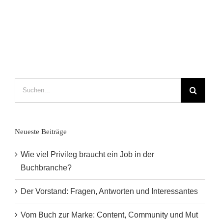
als
Foreign
Rights
Manage
in
der
Stadt
der
Suche
Liebe
nach:
Neueste Beiträge
Wie viel Privileg braucht ein Job in der
Buchbranche?
Der Vorstand: Fragen, Antworten und Interessantes
Vom Buch zur Marke: Content, Community und Mut