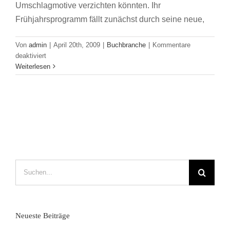
Umschlagmotive verzichten könnten. Ihr
Frühjahrsprogramm fällt zunächst durch seine neue,
Von
admin
|
April 20th, 2009
|
Buchbranche
|
Kommentare
für
deaktiviert
Es
Weiterlesen
bewegt
sich
was
Suche
nach:
Neueste Beiträge