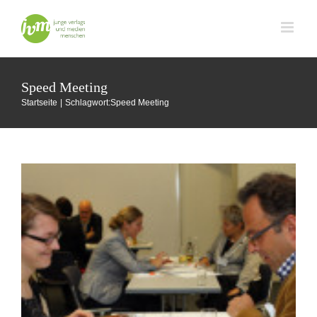
Zum
Inhalt
Zwischen Herzinfarkt und guten Gesprächen
springen
Buchmesse Frankfurt
Speed Meeting
Startseite
Schlagwort:
Speed Meeting