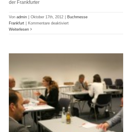
der Frankfurter
Minuten-Takt
Buchmesse Frankfurt
Von
admin
|
Oktober 17th, 2012
|
Buchmesse
für
Frankfurt
|
Kommentare deaktiviert
Zwischen
Weiterlesen
Herzinfarkt
und
guten
Gesprächen