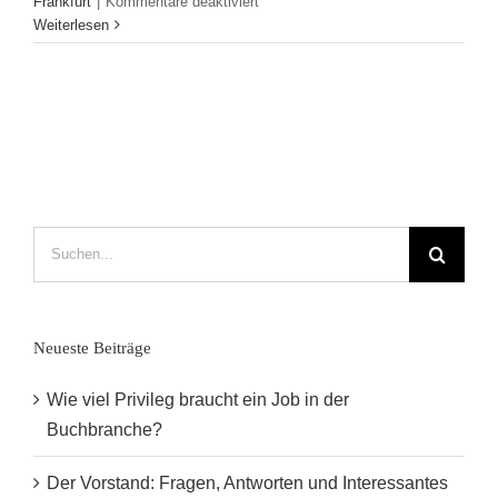
für
Frankfurt
|
Kommentare deaktiviert
Das
Weiterlesen
Speed
Meeting
–
Überzeugen
im
Acht-
Minuten-
Takt
Suche
nach:
Neueste Beiträge
Wie viel Privileg braucht ein Job in der
Buchbranche?
Der Vorstand: Fragen, Antworten und Interessantes