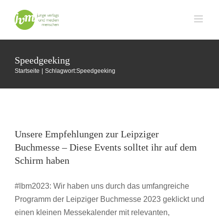
Zum
Inhalt
springen
Speedgeeking
Startseite
Schlagwort:
Speedgeeking
Unsere Empfehlungen zur Leipziger
Buchmesse – Diese Events solltet ihr auf
Unsere Empfehlungen zur Leipziger
dem Schirm haben
Buchmesse – Diese Events solltet ihr auf dem
Buchmesse
Buchmesse Leipzig
Karriere
Schirm haben
#lbm2023: Wir haben uns durch das umfangreiche
Programm der Leipziger Buchmesse 2023 geklickt und
einen kleinen Messekalender mit relevanten,