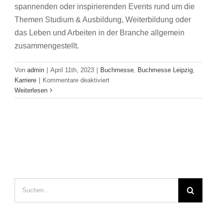
spannenden oder inspirierenden Events rund um die
Themen Studium & Ausbildung, Weiterbildung oder
das Leben und Arbeiten in der Branche allgemein
zusammengestellt.
Von
admin
|
April 11th, 2023
|
Buchmesse
,
Buchmesse Leipzig
,
für
Karriere
|
Kommentare deaktiviert
Unsere
Weiterlesen
Empfehlungen
zur
Leipziger
Buchmesse
–
Diese
Events
solltet
ihr
Suche
auf
nach:
dem
Schirm