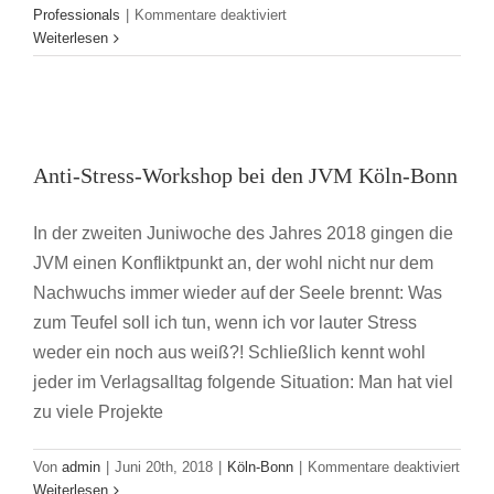
für
Professionals
|
Kommentare deaktiviert
Wissen
Weiterlesen
to
Go:
Hammer,
Anti-Stress-Workshop bei den JVM Köln-
Das
innere
Bonn
Anti-Stress-Workshop bei den JVM Köln-Bonn
Gleichgewicht
Köln-Bonn
finden
In der zweiten Juniwoche des Jahres 2018 gingen die
JVM einen Konfliktpunkt an, der wohl nicht nur dem
Nachwuchs immer wieder auf der Seele brennt: Was
zum Teufel soll ich tun, wenn ich vor lauter Stress
weder ein noch aus weiß?! Schließlich kennt wohl
jeder im Verlagsalltag folgende Situation: Man hat viel
zu viele Projekte
für
Von
admin
|
Juni 20th, 2018
|
Köln-Bonn
|
Kommentare deaktiviert
Anti-
Weiterlesen