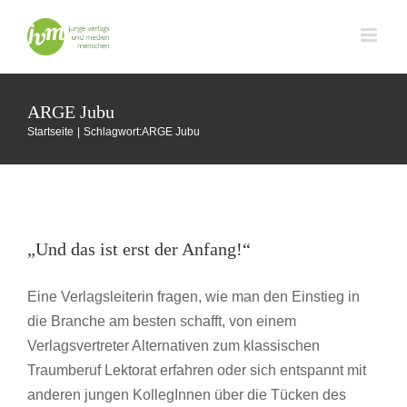
Zum
Inhalt
springen
ARGE Jubu
Startseite
Schlagwort:
ARGE Jubu
„Und das ist erst der Anfang!“
„Und das ist erst der Anfang!“
JVM Städtegruppen
Wien
Eine Verlagsleiterin fragen, wie man den Einstieg in
die Branche am besten schafft, von einem
Verlagsvertreter Alternativen zum klassischen
Traumberuf Lektorat erfahren oder sich entspannt mit
anderen jungen KollegInnen über die Tücken des