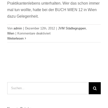
Praktikantenlebens unterhalten. Wer das schon immer
mal tun wollte, hatte bei der BUCH WIEN 12 in Wien
dazu Gelegenheit.
Von
admin
|
Dezember 12th, 2012
|
JVM Städtegruppen
,
für
Wien
|
Kommentare deaktiviert
„Und
Weiterlesen
das
ist
erst
der
Anfang!“
Suche
nach: