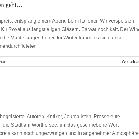
en geht…
reis, entsprang einem Abend beim Italiener. Wir verspeisten
n Kir Royal aus langstieligen Gläsern. Es war noch kalt. Der Win
n die Mantelkrägen höher. Im Winter träumt es sich umso
nnendurchfluteten
für
iert
Weiterles
TddL
2017:
Wenn
die
 zum Wört(h)ersee
Bachmann
M Städtegruppen
Klagenfurt
Wien
eine
rauchen
geht…
geisterte. Autoren, Kritiker, Journalisten, Presseleute,
 in die Stadt am Wörthersee, um das geschriebene Wort
npreis kann noch ungezwungen und in angenehmer Atmosphäre