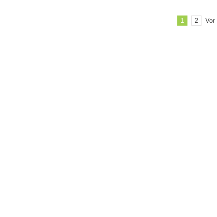
beim
Bachmannpreis
Vor
1
2
2016