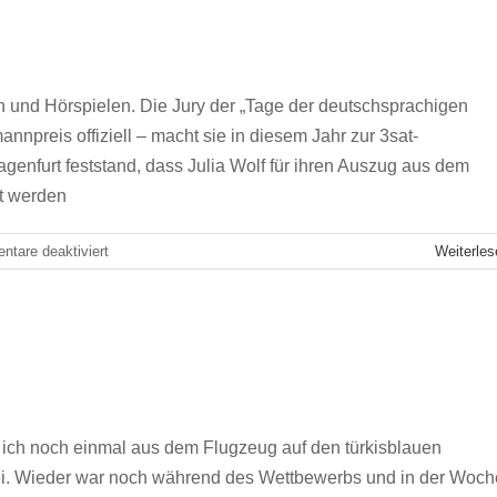
französischem
Männerfiguren bevorzugt
Feinschliff
hbranche
Klagenfurt
n und Hörspielen. Die Jury der „Tage der deutschsprachigen
nnpreis offiziell – macht sie in diesem Jahr zur 3sat-
agenfurt feststand, dass Julia Wolf für ihren Auszug aus dem
t werden
für
tare deaktiviert
Weiterles
Klotzige
Männerfiguren
bevorzugt
doyer für den Bewerb
hbranche
Klagenfurt
ich noch einmal aus dem Flugzeug auf den türkisblauen
ei. Wieder war noch während des Wettbewerbs und in der Woch