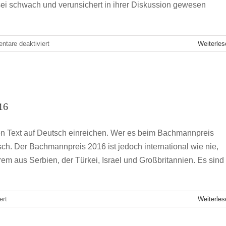
y sei schwach und verunsichert in ihrer Diskussion gewesen
für
tare deaktiviert
Weiterles
Ein
Plädoyer
für
den
hen beim Bachmannpreis 2016
Bewerb
16
Klagenfurt
n Text auf Deutsch einreichen. Wer es beim Bachmannpreis
tsch. Der Bachmannpreis 2016 ist jedoch international wie nie,
m aus Serbien, der Türkei, Israel und Großbritannien. Es sind
für
ert
Weiterles
Deutsche
Sprachen