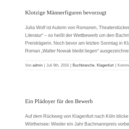
Klotzige 
Klotzige Männerfiguren bevorzugt
Buc
Julia Wolf ist Autorin von Romanen, Theaterstücke
Literatur“ – so heißt der Wettbewerb um den Bachma
Preisträgerin. Noch bevor am letzten Sonntag in Kl
Roman „Walter Nowak bleibt liegen“ ausgezeichne
Von
admin
|
Juli 9th, 2016
|
Buchbranche
,
Klagenfurt
|
Kommen
Ein Plä
Ein Plädoyer für den Bewerb
Buc
Auf dem Rückweg von Klagenfurt nach Köln blicke 
Wörthersee: Wieder ein Jahr Bachmannpreis vorb