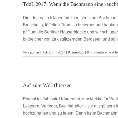
TddL 2017: Wenn die Bachmann eine rauch
Die Idee nach Klagenfurt zu reisen, zum Bachmannp
Bruschetta, löffelten Tiramisu hinterher und tranke
pfiff um die Berliner Häuserblöcke und wir schluge
bildreicher von türkisglitzernden Bergseen und so
Von
admin
|
Juli 16th, 2017
|
Klagenfurt
|
Kommentare deaktiv
Auf
Auf zum Wört(h)ersee
Buchbranche
JV
Einmal im Jahr wird Klagenfurt zum Mekka für Wortbe
Lektoren, Verleger, Buchhändler – sie alle pilgern
hochzuhalten und zu feiern. Denn beim Bachman