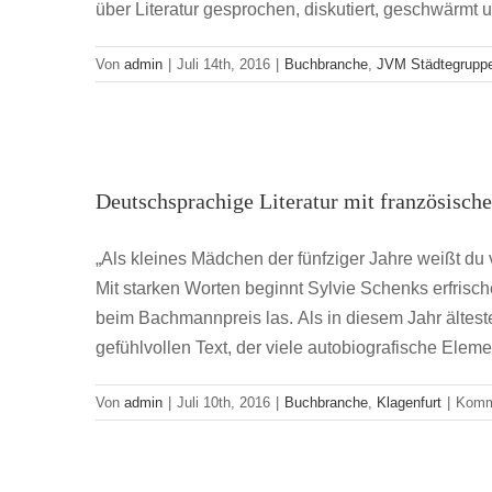
über Literatur gesprochen, diskutiert, geschwärmt u
Von
admin
|
Juli 14th, 2016
|
Buchbranche
,
JVM Städtegrupp
Deutschsprachige Lite
Deutschsprachige Literatur mit französisch
Buc
„Als kleines Mädchen der fünfziger Jahre weißt du 
Mit starken Worten beginnt Sylvie Schenks erfri
beim Bachmannpreis las. Als in diesem Jahr ältest
gefühlvollen Text, der viele autobiografische Eleme
Von
admin
|
Juli 10th, 2016
|
Buchbranche
,
Klagenfurt
|
Komme