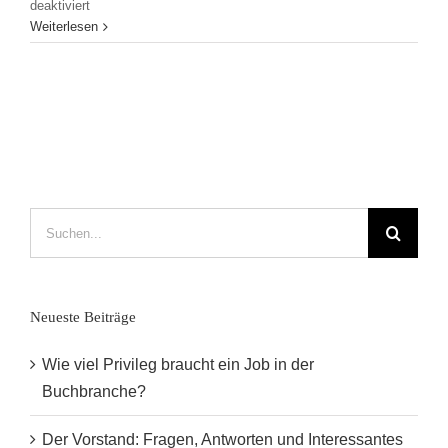
für
deaktiviert
Besuch
Weiterlesen
der
JVM
Hamburg
beim
Carlsen
Verlag
am
29.
August
Suche
2018
nach:
Neueste Beiträge
Wie viel Privileg braucht ein Job in der
Buchbranche?
Der Vorstand: Fragen, Antworten und Interessantes