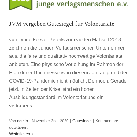
Verlags-
und
Medienmenschen
JVM vergeben Gütesiegel für Volontariate
vergeben
zum
7.
von Lynne Forster Bereits zum vierten Mal seit 2018
Mal
zeichnen die Jungen Verlagsmenschen Unternehmen
das
Gütesiegel
aus, die faire und qualitativ hochwertige Volontariate
für
anbieten. Eine physische Verleihung im Rahmen der
Volontariate
Frankfurter Buchmesse ist in diesem Jahr aufgrund der
COVID-19-Pandemie nicht möglich. Dennoch: Gerade
jetzt, in Zeiten der Krise, sind ein hoher
Ausbildungsstandard im Volontariat und ein
vertrauens-
Von
admin
|
November 2nd, 2020
|
Gütesiegel
|
Kommentare
für
deaktiviert
JVM
Weiterlesen