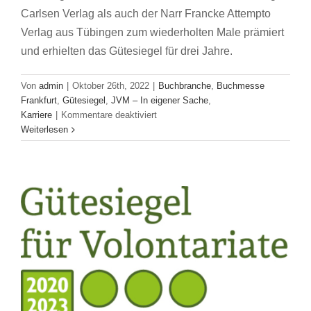
Carlsen Verlag als auch der Narr Francke Attempto
Verlag aus Tübingen zum wiederholten Male prämiert
und erhielten das Gütesiegel für drei Jahre.
Von
admin
|
Oktober 26th, 2022
|
Buchbranche
,
Buchmesse
Frankfurt
,
Gütesiegel
,
JVM – In eigener Sache
,
für
Karriere
|
Kommentare deaktiviert
JVM vergeben Gütesiegel für Volontariate
Ausgezeichnete
Weiterlesen
Gütesiegel
Ausbildung
für
den
Branchennachwuchsbei
Piper,
Carlsen
und
Narr
Francke
Attempto:
Die
Jungen