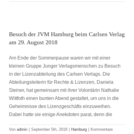
vergeben
Gütesiegel
für
Besuch der JVM Hamburg beim Carlsen
Volontariate
Verlag am 29. August 2018
Besuch der JVM Hamburg beim Carlsen Verlag
Hamburg
am 29. August 2018
Am Ende der Sommerpause waren wir mit einer
kleinen Gruppe Junger Verlagsmenschen zu Besuch
in der Lizenzabteilung des Carlsen Verlags. Die
Abteilungsleiterin für Rechte & Lizenzen, Daniela
Steiner, hat gemeinsam mit ihrer Volontärin Nathalie
Wittfoth einen bunten Abend gestaltet, um uns in die
Geheimnisse des Lizenzgeschäfts einzuweihen.
Dabei hatte sie einige Anekdoten parat, denn die
Von
admin
|
September 5th, 2018
|
Hamburg
|
Kommentare