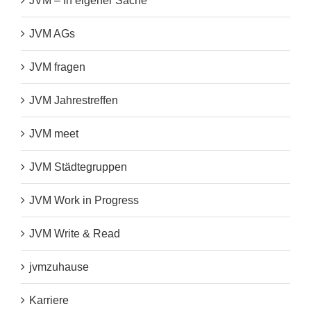
JVM – In eigener Sache
JVM AGs
JVM fragen
JVM Jahrestreffen
JVM meet
JVM Städtegruppen
JVM Work in Progress
JVM Write & Read
jvmzuhause
Karriere