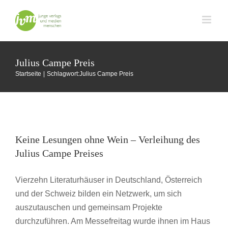
Zum
Inhalt
springen
Julius Campe Preis
Startseite
Schlagwort:
Julius Campe Preis
Keine Lesungen ohne Wein – Verleihung des
Julius Campe Preises
Keine Lesungen ohne Wein – Verleihung des
Buchmesse Frankfurt
Julius Campe Preises
Vierzehn Literaturhäuser in Deutschland, Österreich
und der Schweiz bilden ein Netzwerk, um sich
auszutauschen und gemeinsam Projekte
durchzuführen. Am Messefreitag wurde ihnen im Haus