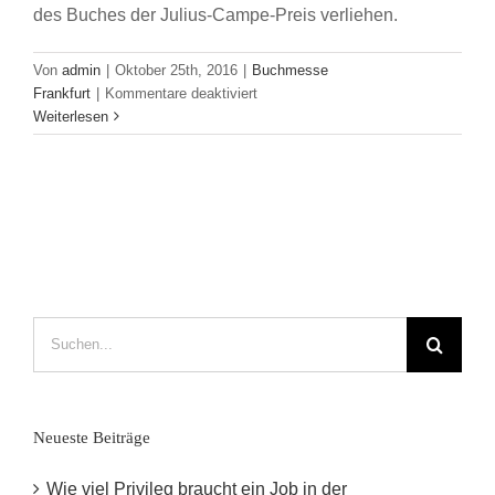
des Buches der Julius-Campe-Preis verliehen.
Von
admin
|
Oktober 25th, 2016
|
Buchmesse
für
Frankfurt
|
Kommentare deaktiviert
Keine
Weiterlesen
Lesungen
ohne
Wein
–
Verleihung
des
Julius
Campe
Preises
Suche
nach:
Neueste Beiträge
Wie viel Privileg braucht ein Job in der