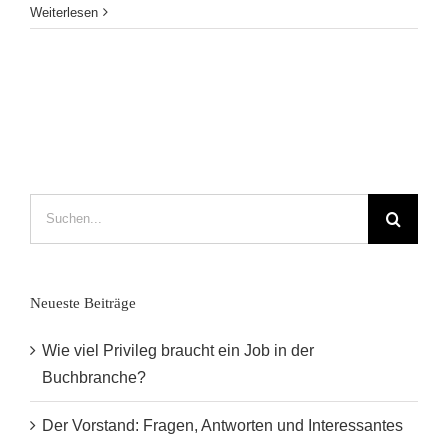
5
Weiterlesen
Tipps
für
gebrochene
Bücherherzen
in
Leipzig
Suche
nach:
Neueste Beiträge
Wie viel Privileg braucht ein Job in der
Buchbranche?
Der Vorstand: Fragen, Antworten und Interessantes