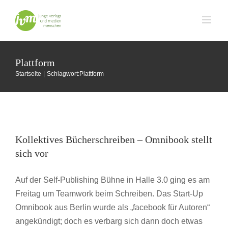
Zum
Inhalt
springen
Plattform
Startseite
Schlagwort:
Plattform
Kollektives Bücherschreiben – Omnibook
stellt sich vor
Kollektives Bücherschreiben – Omnibook stellt
Buchmesse Frankfurt
sich vor
Auf der Self-Publishing Bühne in Halle 3.0 ging es am
Freitag um Teamwork beim Schreiben. Das Start-Up
Omnibook aus Berlin wurde als „facebook für Autoren“
angekündigt; doch es verbarg sich dann doch etwas