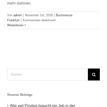
mehr dahinter.
Von
admin
|
November 1st, 2016
|
Buchmesse
für
Frankfurt
|
Kommentare deaktiviert
Kollektives
Weiterlesen
Bücherschreiben
–
Omnibook
stellt
sich
vor
Suche
nach:
Neueste Beiträge
Wie viel Privileg braucht ein Job in der