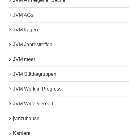
JVM – In eigener Sache
JVM AGs
JVM fragen
JVM Jahrestreffen
JVM meet
JVM Städtegruppen
JVM Work in Progress
JVM Write & Read
jvmzuhause
Karriere