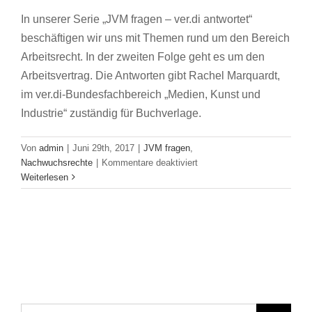
In unserer Serie „JVM fragen – ver.di antwortet“
beschäftigen wir uns mit Themen rund um den Bereich
Arbeitsrecht. In der zweiten Folge geht es um den
Arbeitsvertrag. Die Antworten gibt Rachel Marquardt,
im ver.di-Bundesfachbereich „Medien, Kunst und
Industrie“ zuständig für Buchverlage.
Von
admin
|
Juni 29th, 2017
|
JVM fragen
,
für
Nachwuchsrechte
|
Kommentare deaktiviert
Was
Weiterlesen
gehört
in
den
Arbeitsvertrag?