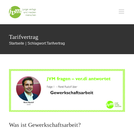
Zum
Inhalt
springen
Tarifvertrag
Startseite
Schlagwort:
Tarifvertrag
Was ist Gewerkschaftsarbeit?
JVM fragen
Nachwuchsrechte
Was ist Gewerkschaftsarbeit?