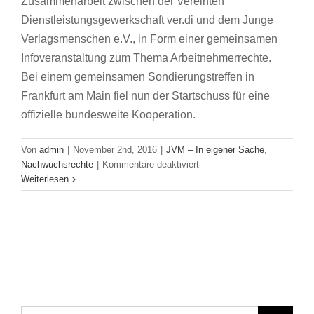
Zusammenarbeit zwischen der Vereinten
Dienstleistungsgewerkschaft ver.di und dem Junge
Verlagsmenschen e.V., in Form einer gemeinsamen
Infoveranstaltung zum Thema Arbeitnehmerrechte.
Bei einem gemeinsamen Sondierungstreffen in
Frankfurt am Main fiel nun der Startschuss für eine
offizielle bundesweite Kooperation.
Von
admin
|
November 2nd, 2016
|
JVM – In eigener Sache
,
für
Nachwuchsrechte
|
Kommentare deaktiviert
Die
Weiterlesen
Jungen
Verlagsmenschen
und
ver.di
starten
bundesweite
Kooperation