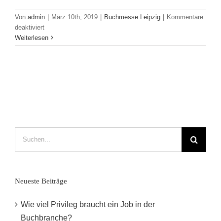
Von
admin
|
März 10th, 2019
|
Buchmesse Leipzig
|
Kommentare
für
deaktiviert
Veranstaltungstipps
Weiterlesen
zur
Leipziger
Buchmesse
2019
Suche
nach:
Neueste Beiträge
Wie viel Privileg braucht ein Job in der
Buchbranche?