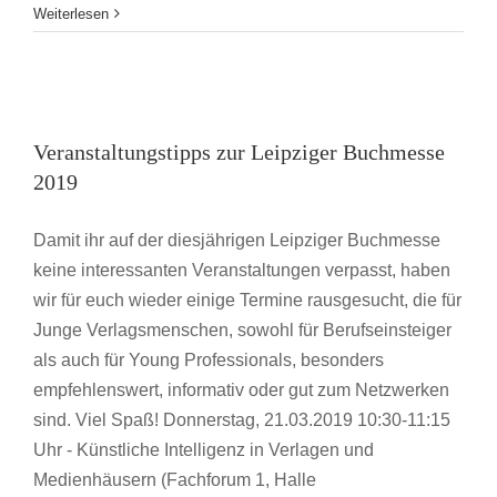
5
Weiterlesen
Tipps
für
gebrochene
Veranstaltungstipps zur Leipziger
Bücherherzen
in
Buchmesse 2019
Veranstaltungstipps zur Leipziger Buchmesse
Leipzig
Buchmesse Leipzig
2019
Damit ihr auf der diesjährigen Leipziger Buchmesse
keine interessanten Veranstaltungen verpasst, haben
wir für euch wieder einige Termine rausgesucht, die für
Junge Verlagsmenschen, sowohl für Berufseinsteiger
als auch für Young Professionals, besonders
empfehlenswert, informativ oder gut zum Netzwerken
sind. Viel Spaß! Donnerstag, 21.03.2019 10:30-11:15
Uhr - Künstliche Intelligenz in Verlagen und
Medienhäusern (Fachforum 1, Halle