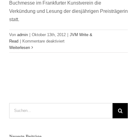
Buchmesse im Frankfurter Kunstverein die
Verkündung und Lesung der diesjährigen Preisträgerin
statt.
Von
admin
|
Oktober 13th, 2012
|
JVM Write &
für
Read
|
Kommentare deaktiviert
Was
Weiterlesen
ist
wahr,
was
ist
Fiktion,
was
Traum,
was
Albtraum?
Suche
nach:
Neueste Beiträge