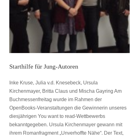
Starthilfe für Jung-Autoren
Inke Kruse, Julia v.d. Knesebeck, Ursula
Kirchenmayer, Britta Claus und Mischa Gayring Am
Buchmessenfreitag wurde im Rahmen der
OpenBooks-Veranstaltungen die Gewinnerin unseres
diesjährigen You want to read-Wettbewerbs
bekanntgegeben. Ursula Kirchenmayer gewann mit
In die Welt hinaus und Abenteuer erleben
ihrem Romanfragment „Unverhoffte Nähe“. Der Text,
JVM Write & Read