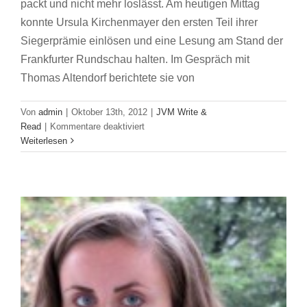
packt und nicht mehr loslässt. Am heutigen Mittag
konnte Ursula Kirchenmayer den ersten Teil ihrer
Siegerprämie einlösen und eine Lesung am Stand der
Was ist wahr, was ist Fiktion, was Traum,
Frankfurter Rundschau halten. Im Gespräch mit
Thomas Altendorf berichtete sie von
was Albtraum?
JVM Write & Read
Von
admin
|
Oktober 13th, 2012
|
JVM Write &
für
Read
|
Kommentare deaktiviert
In
Weiterlesen
die
Welt
hinaus
und
Abenteuer
erleben