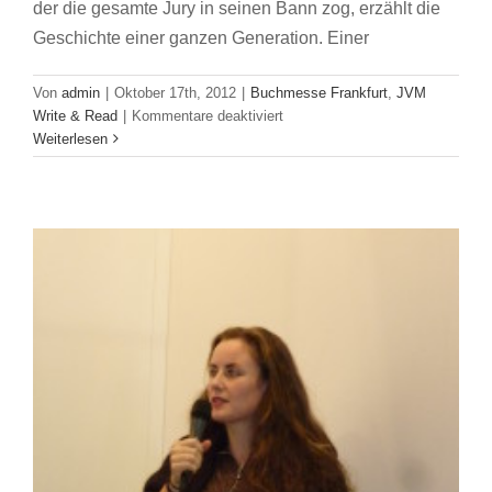
der die gesamte Jury in seinen Bann zog, erzählt die
Geschichte einer ganzen Generation. Einer
Von
admin
|
Oktober 17th, 2012
|
Buchmesse Frankfurt
,
JVM
für
Write & Read
|
Kommentare deaktiviert
Starthilfe
Weiterlesen
für
Jung-
Autoren