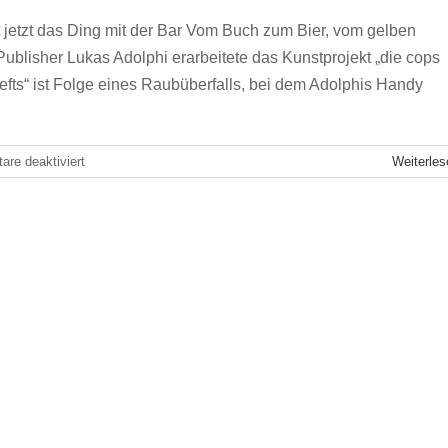
 jetzt das Ding mit der Bar Vom Buch zum Bier, vom gelben
Publisher Lukas Adolphi erarbeitete das Kunstprojekt „die cops
ts“ ist Folge eines Raubüberfalls, bei dem Adolphis Handy
für
re deaktiviert
Weiterles
5
Tipps
für
gebrochene
Bücherherzen
in
Leipzig