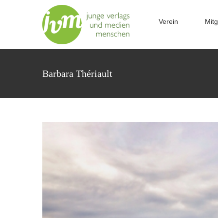
B
Zum
Inhalt
Verein
Mitg
springen
Barbara Thériault