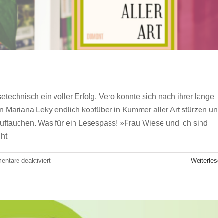
echnisch ein voller Erfolg. Vero konnte sich nach ihrer lange
 Mariana Leky endlich kopfüber in Kummer aller Art stürzen u
uftauchen. Was für ein Lesespass! »Frau Wiese und ich sind
Fokussieren: Buchempfehlung „Make Time“
cht
oung Professionals
für
ntare deaktiviert
Weiterles
Ausgelesen:
Buchtipp
der
SG-
Zürich