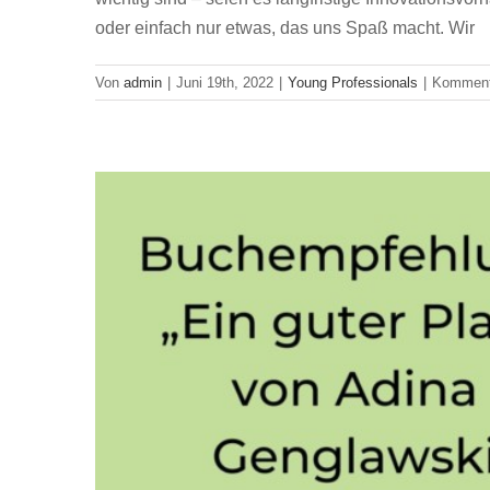
Buchempfe
oder einfach nur etwas, das uns Spaß macht. Wir
Y
Von
admin
|
Juni 19th, 2022
|
Young Professionals
|
Kommenta