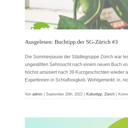
Ausgelesen: Buchtipp der SG-Zürich #3
Die Sommerpause der Städtegruppe Zürich war leset
ungestillten Sehnsucht nach einem neuen Buch von
höchst amüsiert nach 39 Kurzgeschichten wieder a
Weniger Optimieren, mehr 
Expertinnen in Schlaflosigkeit. Wohlgemerkt: in, ni
Y
Von
admin
|
September 20th, 2022
|
Kulturtipp
,
Zürich
|
Komme