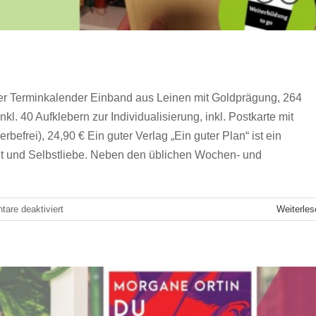
er Terminkalender Einband aus Leinen mit Goldprägung, 264
kl. 40 Aufklebern zur Individualisierung, inkl. Postkarte mit
befrei), 24,90 € Ein guter Verlag „Ein guter Plan“ ist ein
it und Selbstliebe. Neben den üblichen Wochen- und
: Buchtipp der SG-Zürich
Zürich
für
are deaktiviert
Weiterles
Buchempfehlung
„Ein
guter
Plan“