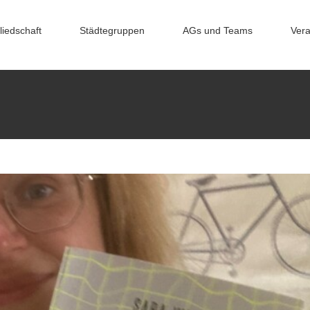
liedschaft
Städtegruppen
AGs und Teams
Vera
essionals: Die Welt geht unter, und ich muss trotzdem
arbeiten?
hlung
Young Professionals