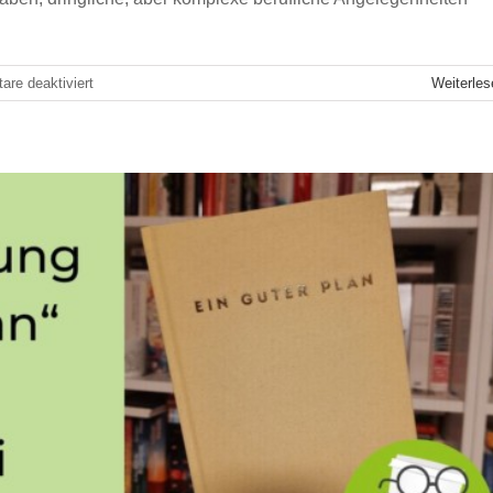
hlung „Ein guter Plan“
oung Professionals
für
re deaktiviert
Weiterles
Weniger
Optimieren,
mehr
Fokussieren:
Buchempfehlung
„Make
Time“