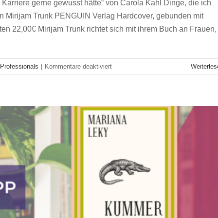
arriere gerne gewusst hätte“ von Carola Kahl Dinge, die ich
on Mirijam Trunk PENGUIN Verlag Hardcover, gebunden mit
 22,00€ Mirijam Trunk richtet sich mit ihrem Buch an Frauen,
Buchtipp der SG-Zürich #3
Kulturtipp
Zürich
für
Professionals
|
Kommentare deaktiviert
Weiterles
Wissen
to
Go:
Trunk,
Was
ich
am
Anfang
meiner
Karriere
gerne
gewusst
hätte