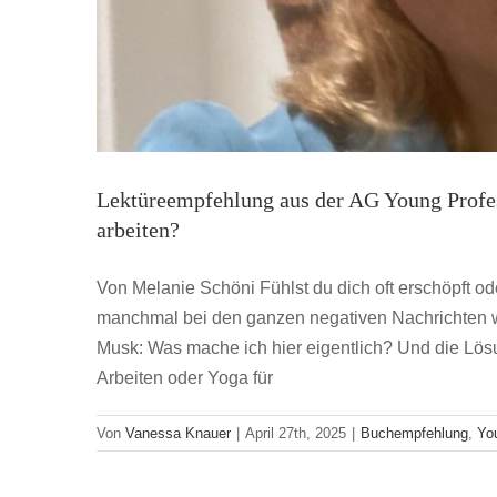
Lektüreempfehlung aus der AG Young Profess
arbeiten?
Von Melanie Schöni Fühlst du dich oft erschöpft o
manchmal bei den ganzen negativen Nachrichten 
Musk: Was mache ich hier eigentlich? Und die Lös
Wissen to Go: Trunk, Was ich a
Arbeiten oder Yoga für
JVM Write 
Von
Vanessa Knauer
|
April 27th, 2025
|
Buchempfehlung
,
Yo