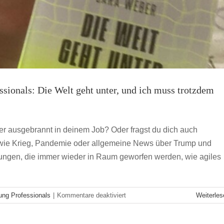
ionals: Die Welt geht unter, und ich muss trotzdem
der ausgebrannt in deinem Job? Oder fragst du dich auch
wie Krieg, Pandemie oder allgemeine News über Trump und
ungen, die immer wieder in Raum geworfen werden, wie agiles
m Anfang meiner Karriere gerne gewusst hätte
& Read
Young Professionals
für
ung Professionals
|
Kommentare deaktiviert
Weiterles
Lektüreempfehlung
aus