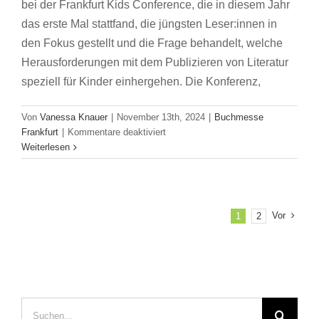
bei der Frankfurt Kids Conference, die in diesem Jahr
das erste Mal stattfand, die jüngsten Leser:innen in
den Fokus gestellt und die Frage behandelt, welche
Herausforderungen mit dem Publizieren von Literatur
speziell für Kinder einhergehen. Die Konferenz,
Von
Vanessa Knauer
|
November 13th, 2024
|
Buchmesse
für
Frankfurt
|
Kommentare deaktiviert
Responsibility
Weiterlesen
in
Children’s
Book
Publishing
Vor
1
2
–
Frankfurt
Kids
Conference
Suche