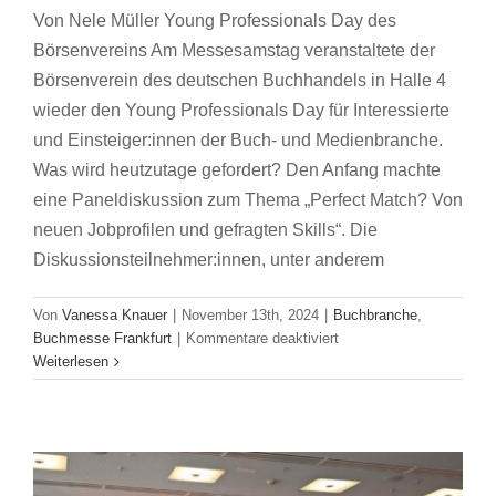
Von Nele Müller Young Professionals Day des
Börsenvereins Am Messesamstag veranstaltete der
Börsenverein des deutschen Buchhandels in Halle 4
wieder den Young Professionals Day für Interessierte
und Einsteiger:innen der Buch- und Medienbranche.
Was wird heutzutage gefordert? Den Anfang machte
eine Paneldiskussion zum Thema „Perfect Match? Von
neuen Jobprofilen und gefragten Skills“. Die
Diskussionsteilnehmer:innen, unter anderem
Responsibility in Children’s Book Publishing
Von
Vanessa Knauer
|
November 13th, 2024
|
Buchbranche
,
– Frankfurt Kids Conference
für
Buchmesse Frankfurt
|
Kommentare deaktiviert
Buchmesse Frankfurt
Young
Weiterlesen
Professionals
Day
des
Börsenvereins