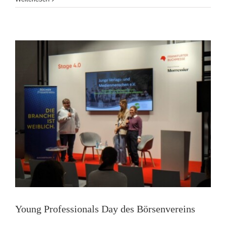
2024:
Literari
Inseln
Young Professionals Day des Börsenvereins