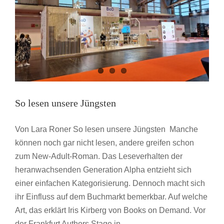
hinter
die
Kulissen
So lesen unsere Jüngsten
Von Lara Roner So lesen unsere Jüngsten Manche
können noch gar nicht lesen, andere greifen schon
zum New-Adult-Roman. Das Leseverhalten der
heranwachsenden Generation Alpha entzieht sich
einer einfachen Kategorisierung. Dennoch macht sich
ihr Einfluss auf dem Buchmarkt bemerkbar. Auf welche
Art, das erklärt Iris Kirberg von Books on Demand. Vor
der Frankfurt Authors Stage in