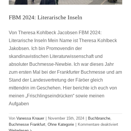
FBM 2024: Literarische Inseln
Von Theresa Kohlbeck Jacobsen FBM 2024:
Literarische Inseln Mein Name ist Theresa Kohlbeck
Jakobsen. Ich bin Promovendin der
skandinavistischen Literaturwissenschaft und
absoluter Buchmesse-Newbie. Ich war dieses Jahr
zum ersten Mal bei der Frankfurter Buchmesse und am
Stand der Landesvertretung der Färöer gleich
mittendrin im Geschehen. Hier berichte ich euch von
meinen „Frischlingseindrücken“ sowie meinen
Aufgaben
Young Professionals Day des Börsenvereins
Von
Vanessa Knauer
|
November 15th, 2024
|
Buchbranche
,
Buchbranche
Buchmesse Frankfurt
für
Buchmesse Frankfurt
,
Ohne Kategorie
|
Kommentare deaktiviert
FBM
Weiterlesen