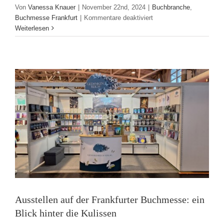
Von
Vanessa Knauer
|
November 22nd, 2024
|
Buchbranche
,
Ausstellen auf der Frankfurter Buchmesse:
für
Buchmesse Frankfurt
|
Kommentare deaktiviert
ein Blick hinter die Kulissen
Unabhängige
Weiterlesen
Verlage
Buchbranche
Buchmesse Frankfurt
im
Fokus:
Die
diesjährige
Hotlist
und
ihre
Bedeutung
Ausstellen auf der Frankfurter Buchmesse: ein
Blick hinter die Kulissen