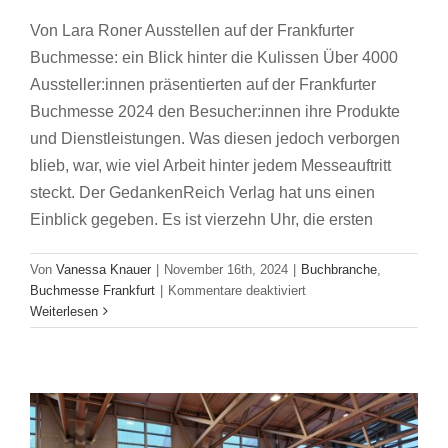
Von Lara Roner Ausstellen auf der Frankfurter
Buchmesse: ein Blick hinter die Kulissen Über 4000
Aussteller:innen präsentierten auf der Frankfurter
Buchmesse 2024 den Besucher:innen ihre Produkte
und Dienstleistungen. Was diesen jedoch verborgen
blieb, war, wie viel Arbeit hinter jedem Messeauftritt
steckt. Der GedankenReich Verlag hat uns einen
Einblick gegeben. Es ist vierzehn Uhr, die ersten
Von
Vanessa Knauer
|
November 16th, 2024
|
Buchbranche
,
für
Buchmesse Frankfurt
|
Kommentare deaktiviert
So lesen unsere Jüngsten
Ausstellen
Weiterlesen
Buchmesse Frankfurt
auf
der
Frankfurter
Buchmesse:
ein
Blick