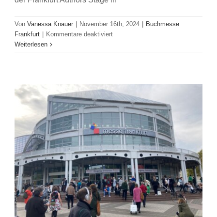
FBM 2024: Literarische Inseln
Von
Vanessa Knauer
|
November 16th, 2024
|
Buchmesse
Buchbranche
Buchmesse Frankfurt
Ohne Kategorie
für
Frankfurt
|
Kommentare deaktiviert
So
Weiterlesen
lesen
unsere
Jüngsten