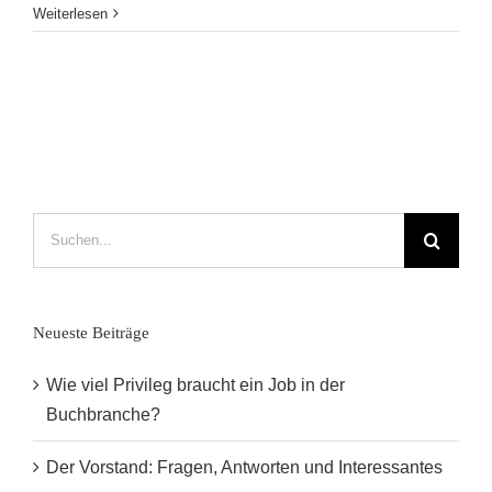
5
Weiterlesen
Tipps
für
gebrochene
Bücherherzen
in
Leipzig
Suche
nach:
Neueste Beiträge
Wie viel Privileg braucht ein Job in der
Buchbranche?
Der Vorstand: Fragen, Antworten und Interessantes