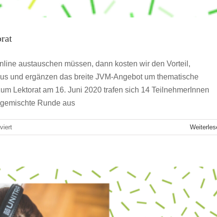
rat
nline austauschen müssen, dann kosten wir den Vorteil,
s und ergänzen das breite JVM-Angebot um thematische
ause – Podcast-Tipps
um Lektorat am 16. Juni 2020 trafen sich 14 TeilnehmerInnen
t gemischte Runde aus
hbranche
jvmzuhause
für
iert
Weiterles
Der
erste
digitale
Themenstammtisch:
Lektorat