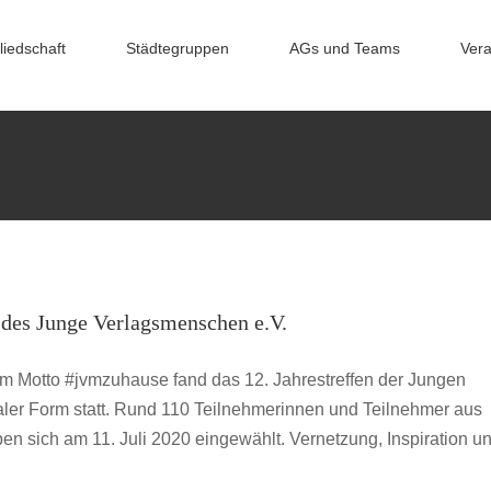
liedschaft
Städtegruppen
AGs und Teams
Vera
ale Themenstammtisch: Lektorat
jvmzuhause
ahrestreffen des Junge Verlagsmenschen e.V.
 des Junge Verlagsmenschen e.V.
hrestreffen
jvmzuhause
m Motto #jvmzuhause fand das 12. Jahrestreffen der Jungen
aler Form statt. Rund 110 Teilnehmerinnen und Teilnehmer aus
n sich am 11. Juli 2020 eingewählt. Vernetzung, Inspiration u