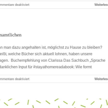
für
mmentare deaktiviert
Weiterles
#jvmzuhause
–
Podcast-
Tipps
empfehlungen der Ehrenamtlichen
namtlichen
hbranche
jvmzuhause
n man dazu angehalten ist, möglichst zu Hause zu bleiben?
ißt, welche Bücher sich aktuell lohnen, haben unsere
ause – Linksammlung
ragen. Buchempfehlung von Clarissa Das Sachbuch „Sprache
anklichen Input für #stayathomereadabook: Wie formt
hbranche
jvmzuhause
für
mmentare deaktiviert
Weiterles
#jvmzuhause
–
Buchempfehlungen
der
Ehrenamtlichen