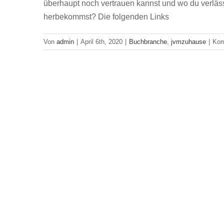
überhaupt noch vertrauen kannst und wo du verläss
herbekommst? Die folgenden Links
Von
admin
|
April 6th, 2020
|
Buchbranche
,
jvmzuhause
|
Kom