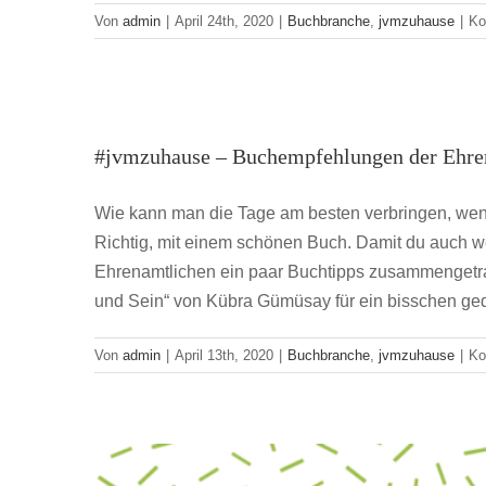
Von
admin
|
April 24th, 2020
|
Buchbranche
,
jvmzuhause
|
Ko
#jvmzuhause – Buch
#jvmzuhause – Buchempfehlungen der Ehre
Buc
Wie kann man die Tage am besten verbringen, wen
Richtig, mit einem schönen Buch. Damit du auch we
#jvmzuh
Ehrenamtlichen ein paar Buchtipps zusammenget
und Sein“ von Kübra Gümüsay für ein bisschen ged
Buc
Von
admin
|
April 13th, 2020
|
Buchbranche
,
jvmzuhause
|
Ko