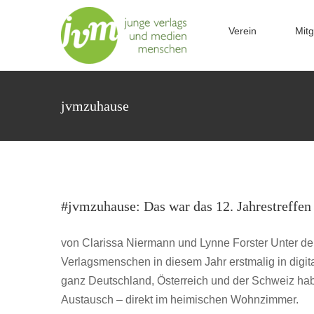
Zum
Inhalt
Verein
Mitg
springen
jvmzuhause
Der erste digit
#jvmzuhause: Das war das 12. J
#jvmzuhause: Das war das 12. Jahrestreffen
JVM Ja
von Clarissa Niermann und Lynne Forster Unter de
Verlagsmenschen in diesem Jahr erstmalig in digit
ganz Deutschland, Österreich und der Schweiz habe
Austausch – direkt im heimischen Wohnzimmer.