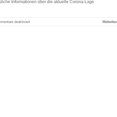
liche Informationen über die aktuelle Corona-Lage
für
mentare deaktiviert
Weiterles
#jvmzuhause
–
Linksammlung