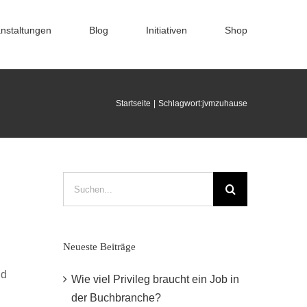
nstaltungen
Blog
Initiativen
Shop
Startseite
Schlagwort:
jvmzuhause
Suche
nach:
Neueste Beiträge
nd
Wie viel Privileg braucht ein Job in
der Buchbranche?