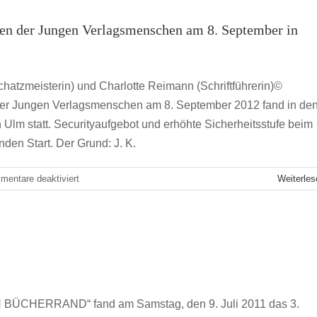
ffen der Jungen Verlagsmenschen am 8. September in
Schatzmeisterin) und Charlotte Reimann (Schriftführerin)©
n der Jungen Verlagsmenschen am 8. September 2012 fand in de
lm statt. Securityaufgebot und erhöhte Sicherheitsstufe beim
nden Start. Der Grund: J. K.
für
entare deaktiviert
Weiterles
Höchste
Sicherheitsstufe
beim
4.
werk konsolidiert sich
Jahrestreffen
JVM Jahrestreffen
der
Jungen
Verlagsmenschen
N BÜCHERRAND“ fand am Samstag, den 9. Juli 2011 das 3.
am