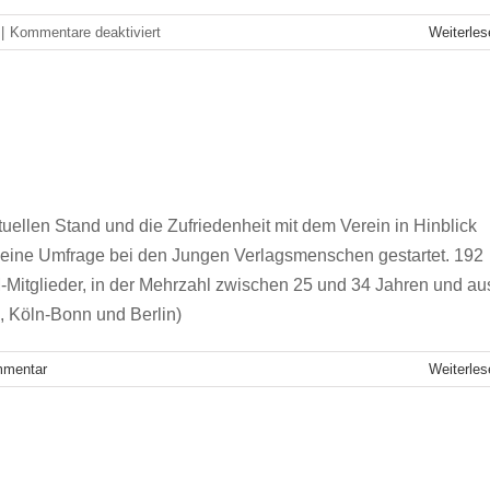
für
|
Kommentare deaktiviert
Weiterles
#jvmzuhause:
Das
war
das
e 2020: „Weitermachen!“
12.
 – In eigener Sache
Jahrestreffen
des
Junge
uellen Stand und die Zufriedenheit mit dem Verein in Hinblick
Verlagsmenschen
eine Umfrage bei den Jungen Verlagsmenschen gestartet. 192
e.V.
-Mitglieder, in der Mehrzahl zwischen 25 und 34 Jahren und au
 Köln-Bonn und Berlin)
mmentar
Weiterles
ungen Verlagsmenschen trafen sich in München