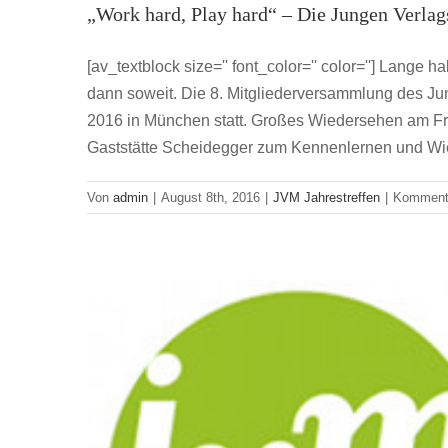
„Work hard, Play hard“ – Die Jungen Verla
[av_textblock size='' font_color='' color=''] Lang
Die Jungen Verlagsme
dann soweit. Die 8. Mitgliederversammlung des J
JVM
2016 in München statt. Großes Wiedersehen am Freit
Gaststätte Scheidegger zum Kennenlernen und Wi
Von
admin
|
August 8th, 2016
|
JVM Jahrestreffen
|
Kommenta