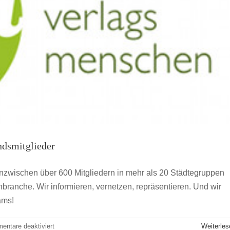
München
treffen der Jungen Verlagsmenschen am 8. September in
Ulm
JVM Jahrestreffen
ndsmitglieder
inzwischen über 600 Mitgliedern in mehr als 20 Städtegruppen
ranche. Wir informieren, vernetzen, repräsentieren. Und wir
ams!
für
ntare deaktiviert
Weiterles