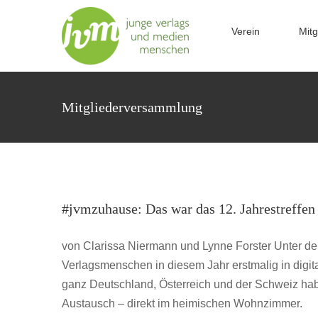
Zum
Inhalt
Verein
Mitg
springen
Mitgliederversammlung
#jvmzuhause: Das war das 12. J
#jvmzuhause: Das war das 12. Jahrestreffen
JVM Ja
von Clarissa Niermann und Lynne Forster Unter de
Verlagsmenschen in diesem Jahr erstmalig in digit
ganz Deutschland, Österreich und der Schweiz habe
Austausch – direkt im heimischen Wohnzimmer.