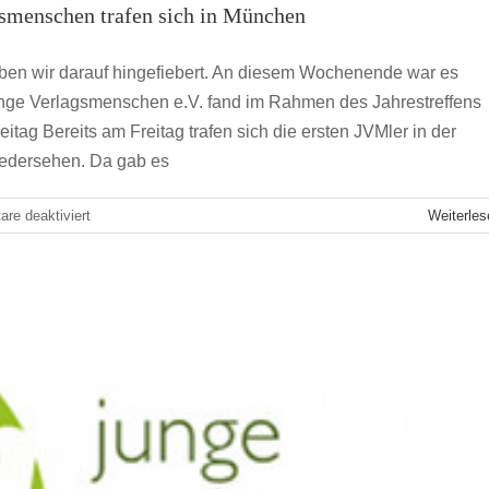
gsmenschen trafen sich in München
JVM Jahrestreffen
e haben wir darauf hingefiebert. An diesem Wochenende war es
nschen suchen Vorstandsmitglieder
unge Verlagsmenschen e.V. fand im Rahmen des Jahrestreffens
 – In eigener Sache
ag Bereits am Freitag trafen sich die ersten JVMler in der
edersehen. Da gab es
für
re deaktiviert
Weiterles
„Work
hard,
Play
hard“
–
Die
Jungen
Verlagsmenschen
trafen
sich
in