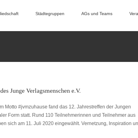
liedschaft
Städtegruppen
AGs und Teams
Vera
ahrestreffen des Junge Verlagsmenschen e.V.
 des Junge Verlagsmenschen e.V.
hrestreffen
jvmzuhause
m Motto #jvmzuhause fand das 12. Jahrestreffen der Jungen
aler Form statt. Rund 110 Teilnehmerinnen und Teilnehmer aus
n sich am 11. Juli 2020 eingewählt. Vernetzung, Inspiration u