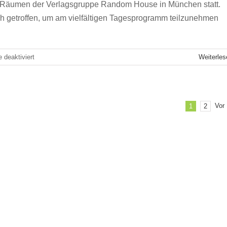
n Räumen der Verlagsgruppe Random House in München statt.
8.
ich getroffen, um am vielfältigen Tagesprogramm teilzunehmen
September
in
Ulm
für
deaktiviert
Weiterles
Das
Netzwerk
konsolidiert
sich
Vor
1
2