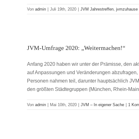
Von
admin
|
Juli 19th, 2020
|
JVM Jahrestreffen
,
jvmzuhause
JVM-Umfrag
JVM-Umfrage 2020: „Weitermachen!“
JVM
Anfang 2020 haben wir unter der Prämisse, den akt
auf Anpassungen und Veränderungen abzufragen, 
Personen nahmen teil, darunter hauptsächlich JVM
den größten Städtegruppen (München, Rhein-Main,
Von
admin
|
Mai 10th, 2020
|
JVM – In eigener Sache
|
1 Ko
„Work hard, Play hard“ – Die J