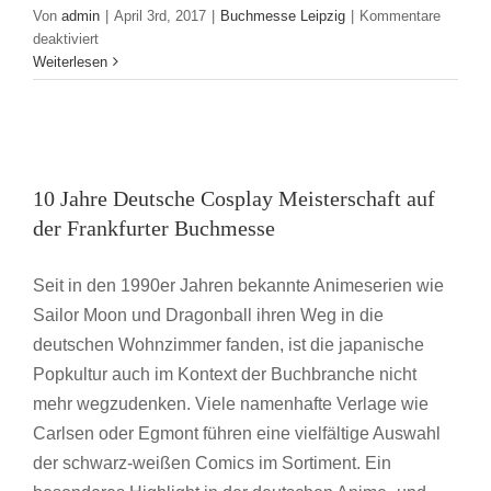
Von
admin
|
April 3rd, 2017
|
Buchmesse Leipzig
|
Kommentare
für
deaktiviert
Leipziger
Weiterlesen
Lesekompass
–
Die
10 Jahre Deutsche Cosplay Meisterschaft auf
Ausstellung
der
der Frankfurter Buchmesse
10 Jahre Deutsche Cosplay Meisterschaft auf
Siegertitel
Buchmesse Frankfurt
2017
der Frankfurter Buchmesse
Seit in den 1990er Jahren bekannte Animeserien wie
Sailor Moon und Dragonball ihren Weg in die
deutschen Wohnzimmer fanden, ist die japanische
Popkultur auch im Kontext der Buchbranche nicht
mehr wegzudenken. Viele namenhafte Verlage wie
Carlsen oder Egmont führen eine vielfältige Auswahl
der schwarz-weißen Comics im Sortiment. Ein