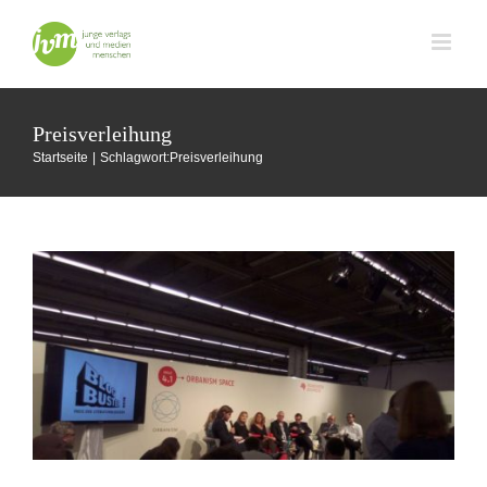
Zum
Inhalt
springen
Preisverleihung
Preisträger und Kickoff: Blogbuster
Startseite
Schlagwort:
Preisverleihung
Buchmesse Frankfurt