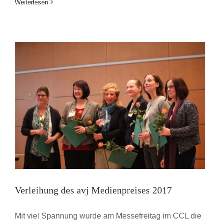
From
Weiterlesen
all
over
the
World:
Schönste
Bücher
aus
aller
Welt
–
internationaler
Wettbewerb
der
Stiftung
Buchkunst
2017
Verleihung des avj Medienpreises 2017
Mit viel Spannung wurde am Messefreitag im CCL die