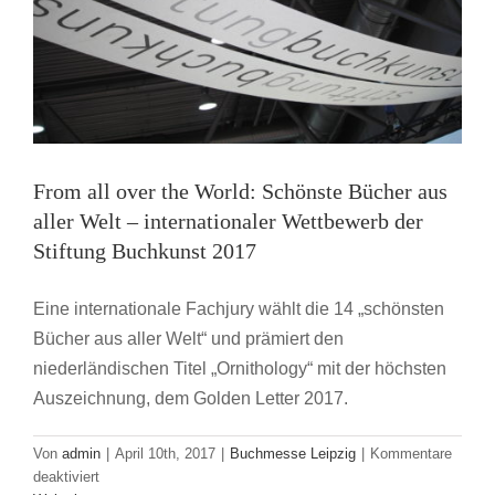
From all over the World: Schönste Bücher aus
aller Welt – internationaler Wettbewerb der
Stiftung Buchkunst 2017
Eine internationale Fachjury wählt die 14 „schönsten
Bücher aus aller Welt“ und prämiert den
niederländischen Titel „Ornithology“ mit der höchsten
Auszeichnung, dem Golden Letter 2017.
Von
admin
|
April 10th, 2017
|
Buchmesse Leipzig
|
Kommentare
Verleihung des avj Medienpreises 2017
für
deaktiviert
Buchmesse Leipzig