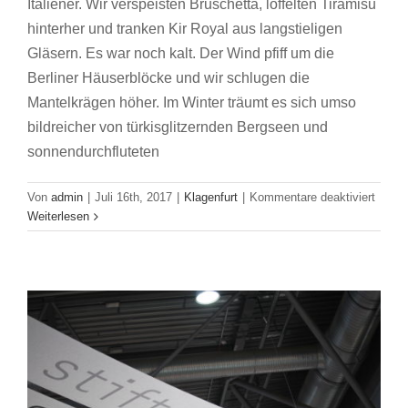
Italiener. Wir verspeisten Bruschetta, löffelten Tiramisu
hinterher und tranken Kir Royal aus langstieligen
Gläsern. Es war noch kalt. Der Wind pfiff um die
Berliner Häuserblöcke und wir schlugen die
Mantelkrägen höher. Im Winter träumt es sich umso
bildreicher von türkisglitzernden Bergseen und
From all over the World: Schönste Bücher
sonnendurchfluteten
aus aller Welt – internationaler Wettbewerb
für
Von
admin
|
Juli 16th, 2017
|
Klagenfurt
|
Kommentare deaktiviert
der Stiftung Buchkunst 2017
TddL
Weiterlesen
2017:
Buchmesse Leipzig
Wenn
die
Bach
eine
rauch
geht