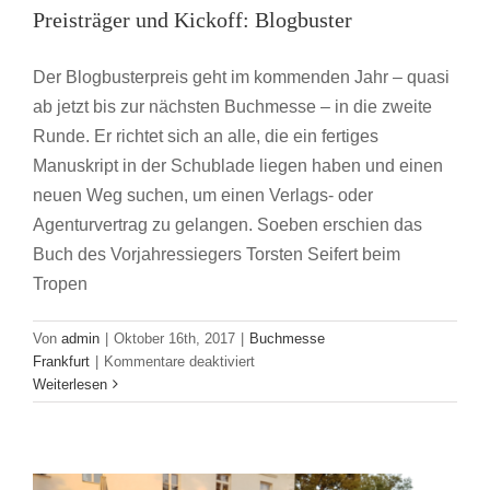
Preisträger und Kickoff: Blogbuster
Der Blogbusterpreis geht im kommenden Jahr – quasi
ab jetzt bis zur nächsten Buchmesse – in die zweite
Runde. Er richtet sich an alle, die ein fertiges
Manuskript in der Schublade liegen haben und einen
neuen Weg suchen, um einen Verlags- oder
Agenturvertrag zu gelangen. Soeben erschien das
Buch des Vorjahressiegers Torsten Seifert beim
Tropen
TddL 2017: Wenn die Bachmann eine
Von
admin
|
Oktober 16th, 2017
|
Buchmesse
rauchen geht…
für
Frankfurt
|
Kommentare deaktiviert
Klagenfurt
Preisträger
Weiterlesen
und
Kickoff:
Blogbuster