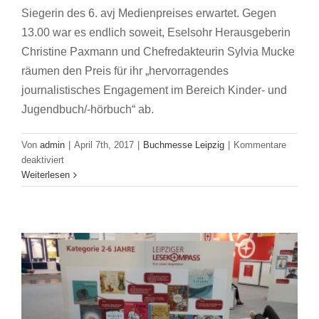
Siegerin des 6. avj Medienpreises erwartet. Gegen
13.00 war es endlich soweit, Eselsohr Herausgeberin
Christine Paxmann und Chefredakteurin Sylvia Mucke
räumen den Preis für ihr „hervorragendes
journalistisches Engagement im Bereich Kinder- und
Jugendbuch/-hörbuch“ ab.
Von
admin
|
April 7th, 2017
|
Buchmesse Leipzig
|
Kommentare
Leipziger Lesekompass – Die Ausstellung
für
deaktiviert
der Siegertitel 2017
Verleihung
Weiterlesen
des
Buchmesse Leipzig
avj
Medienpreises
2017