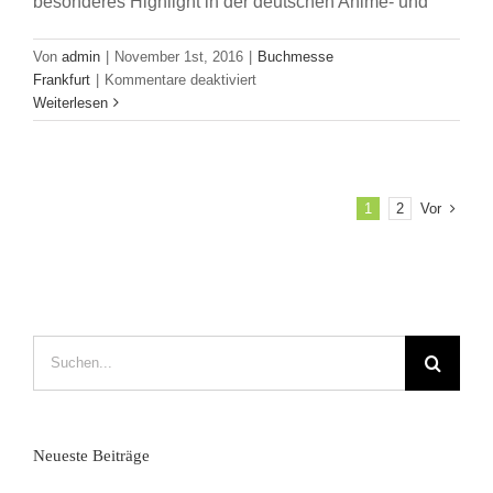
besonderes Highlight in der deutschen Anime- und
Von
admin
|
November 1st, 2016
|
Buchmesse
für
Frankfurt
|
Kommentare deaktiviert
10
Weiterlesen
Jahre
Deutsche
Cosplay
Meisterschaft
Vor
1
2
auf
der
Frankfurter
Buchmesse
Suche
nach:
Neueste Beiträge