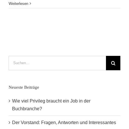
5
Weiterlesen
Tipps
für
gebrochene
Bücherherzen
in
Leipzig
Suche
nach:
Neueste Beiträge
Wie viel Privileg braucht ein Job in der
Buchbranche?
Der Vorstand: Fragen, Antworten und Interessantes