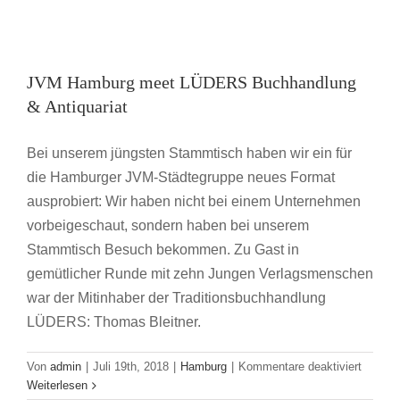
Leipziger
Buchmesse
JVM Hamburg meet LÜDERS
2019
Buchhandlung & Antiquariat
JVM Hamburg meet LÜDERS Buchhandlung
Hamburg
& Antiquariat
Bei unserem jüngsten Stammtisch haben wir ein für
die Hamburger JVM-Städtegruppe neues Format
ausprobiert: Wir haben nicht bei einem Unternehmen
vorbeigeschaut, sondern haben bei unserem
Stammtisch Besuch bekommen. Zu Gast in
gemütlicher Runde mit zehn Jungen Verlagsmenschen
war der Mitinhaber der Traditionsbuchhandlung
LÜDERS: Thomas Bleitner.
für
Von
admin
|
Juli 19th, 2018
|
Hamburg
|
Kommentare deaktiviert
JVM
Weiterlesen