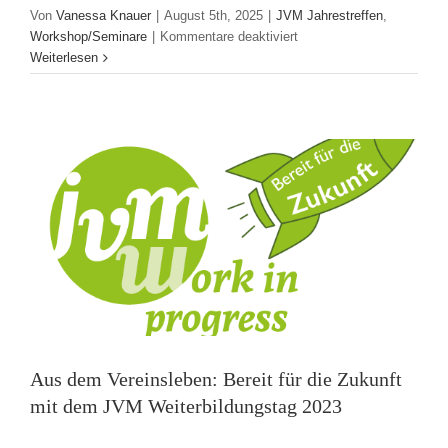
Aus dem Vereinsleben: Bereit für die
Von
Vanessa Knauer
|
August 5th, 2025
|
JVM Jahrestreffen
,
für
Workshop/Seminare
|
Kommentare deaktiviert
Zukunft mit dem JVM Weiterbildungstag
Jung
Weiterlesen
und
2023
jeck
JVM Work in Progress
beim
Jahrestreffen
Aus dem Vereinsleben: Bereit für die Zukunft
mit dem JVM Weiterbildungstag 2023