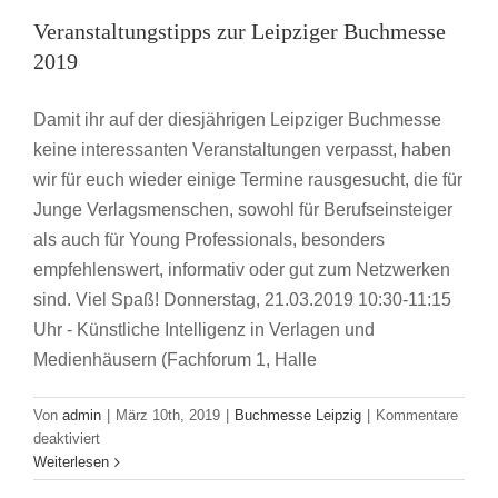
Buchmesse 2019
Veranstaltungstipps zur Leipziger Buchmesse
Buchmesse Leipzig
2019
Damit ihr auf der diesjährigen Leipziger Buchmesse
keine interessanten Veranstaltungen verpasst, haben
wir für euch wieder einige Termine rausgesucht, die für
Junge Verlagsmenschen, sowohl für Berufseinsteiger
als auch für Young Professionals, besonders
empfehlenswert, informativ oder gut zum Netzwerken
sind. Viel Spaß! Donnerstag, 21.03.2019 10:30-11:15
Uhr - Künstliche Intelligenz in Verlagen und
Medienhäusern (Fachforum 1, Halle
Von
admin
|
März 10th, 2019
|
Buchmesse Leipzig
|
Kommentare
für
deaktiviert
Veranstaltungstipps
Weiterlesen
zur