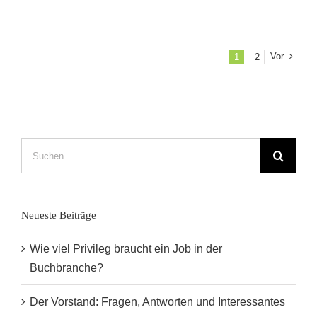
Hambu
meet
LÜDER
Buchha
Vor
1
2
&
Antiqua
Suche
nach:
Neueste Beiträge
Wie viel Privileg braucht ein Job in der
Buchbranche?
Der Vorstand: Fragen, Antworten und Interessantes