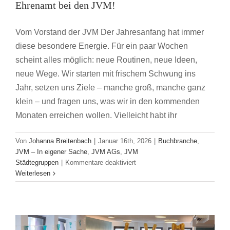
Ehrenamt bei den JVM!
Vom Vorstand der JVM Der Jahresanfang hat immer
diese besondere Energie. Für ein paar Wochen
scheint alles möglich: neue Routinen, neue Ideen,
neue Wege. Wir starten mit frischem Schwung ins
Jahr, setzen uns Ziele – manche groß, manche ganz
klein – und fragen uns, was wir in den kommenden
Monaten erreichen wollen. Vielleicht habt ihr
Von
Johanna Breitenbach
|
Januar 16th, 2026
|
Buchbranche
,
JVM – In eigener Sache
,
JVM AGs
,
JVM
für
Städtegruppen
|
Kommentare deaktiviert
Neues
Weiterlesen
Jung und jeck beim Jahrestreffen
Jahr,
neue
JVM Jahrestreffen
Workshop/Seminare
Energie
–
Zeit