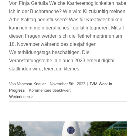
Von Finja Gertulla Welche Karrieremöglichkeiten habe
ich in der Buchbranche? Wie wird KI zukünftig meinen
Arbeitsalltag beeinflussen? Was für Kreativtechniken
kann ich in mein berufliches Toolkit integrieren. Mit all
diesen Fragen werden sich die Teilnehmer:innen am
18. November während des diesjährigen
Weiterbildungstags beschäftigen. Die
Veranstaltungsreihe, die auch 2023 erneut digital
stattfinden wird, feiert ein kleines
Von
Vanessa Knauer
|
November 5th, 2023
|
JVM Work in
für
Progress
|
Kommentare deaktiviert
Aus
Weiterlesen
Die Mentee-Perspektive
dem
Karriere
Mentoring
Ohne Kategorie
Young
Vereinsleben:
Professionals
Bereit
für
die
Zukunft