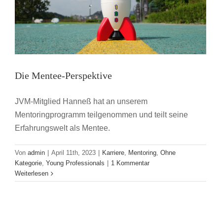
mit
dem
JVM
Weiterbildungstag
2023
Die Mentee-Perspektive
JVM-Mitglied Hanneß hat an unserem
Mentoringprogramm teilgenommen und teilt seine
Erfahrungswelt als Mentee.
Von
admin
|
April 11th, 2023
|
Karriere
,
Mentoring
,
Ohne
Kategorie
,
Young Professionals
|
1 Kommentar
Weiterlesen
Veranstaltungstipps zur Leipziger